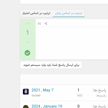
ترتیب بر اساس زمان
ترتیب بر اساس امتیاز
ر
#2
ا
1
ی
م
ر
ث
ا
ب
پ
ی
ت
ا
م
س
ن
برای ارسال پاسخ شما باید وارد سیستم شوید.
خ
ف
د
ی
ر
س
پاسخ ها
1
2021 , May 7
ت
بازدیدها
652
farideh
پاسخ ها
0
2024 , January 19