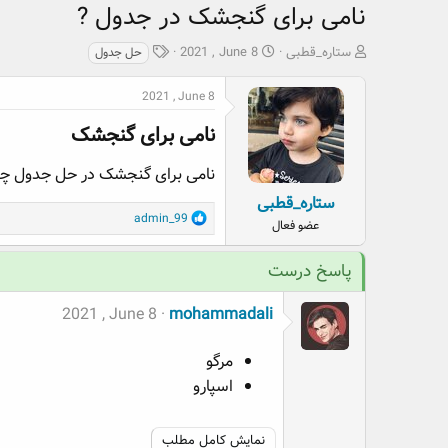
نامی برای گنجشک در جدول ?
ش
ت
ب
ستاره_قطبی
2021 , June 8
حل جدول
ر
ا
ر
و
ر
چ
2021 , June 8
ع
ی
س
ک
خ
پ
نامی برای گنجشک​
ن
ش
ه
ن
ر
ا
نامی برای گنجشک در حل جدول چ
د
و
ستاره_قطبی
ه
ع
R
admin_99
عضو فعال
م
e
و
a
پاسخ درست
ض
c
و
t
ع
2021 , June 8
mohammadali
i
o
n
مرگو
s
اسپارو
:
نمایش کامل مطلب