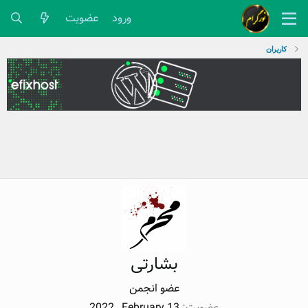
ورود
عضویت
کاربران
بشارتی
عضو انجمن
عضویت
2022 , February 13