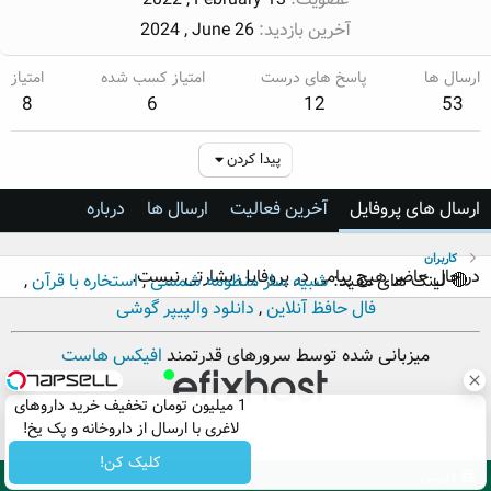
آخرین بازدید
2024 , June 26
ارسال ها
پاسخ های درست
امتیاز کسب شده
امتیاز
8
6
12
53
پیدا کردن
ارسال های پروفایل
آخرین فعالیت
ارسال ها
درباره
کاربران
در حال حاضر هیچ پیامی در پروفایل بشارتی نیست.
🔴 لینک های مفید:
شبیه ساز منظومه شمسی
,
استخاره با قرآن
,
فال حافظ آنلاین
,
دانلود والپیپر گوشی
میزبانی شده توسط سرورهای قدرتمند
افیکس هاست
1 میلیون تومان تخفیف خرید داروهای
لاغری با ارسال از داروخانه و پک یخ!
کلیک کن!
فارسی