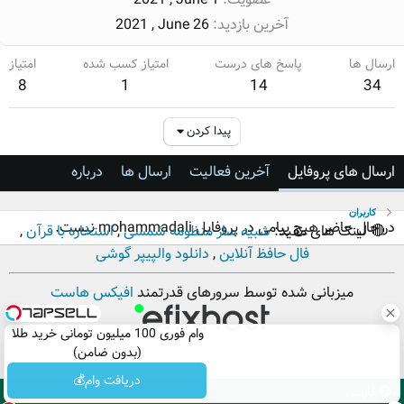
آخرین بازدید
2021 , June 26
ارسال ها
پاسخ های درست
امتیاز کسب شده
امتیاز
8
1
14
34
پیدا کردن
ارسال های پروفایل
آخرین فعالیت
ارسال ها
درباره
کاربران
در حال حاضر هیچ پیامی در پروفایل mohammadali نیست.
🔴 لینک های مفید:
شبیه ساز منظومه شمسی
,
استخاره با قرآن
,
فال حافظ آنلاین
,
دانلود والپیپر گوشی
میزبانی شده توسط سرورهای قدرتمند
افیکس هاست
وام فوری 100 میلیون تومانی خرید طلا
(بدون ضامن)
دریافت وام💰
فارسی