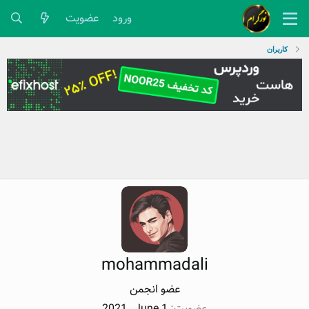
ورود
عضویت
کاربران
mohammadali
عضو انجمن
عضویت
2021 , June 1