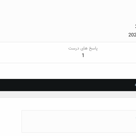
202
پاسخ های درست
1