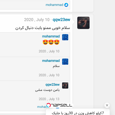
R
mohammad
e
a
2020 , July 10
qqw23ew
c
t
سلام خوبی ممنو بابت دنبال کردن
i
o
mohammad
n
s
:
2020 , July 10
mohammad
سلام
2020 , July 10
qqw23ew
بامن دوست مشی
2020 , July 13
R
mohammad
e
7کیلو کاهش وزن در 30روز با جلبک