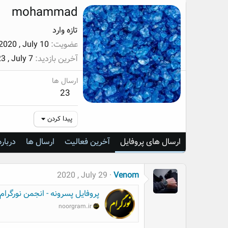
mohammad
تازه وارد
عضویت
2020 , July 10
آخرین بازدید
3 , July 7
ارسال ها
23
پیدا کردن
ارسال های پروفایل
آخرین فعالیت
ارسال ها
درباره
2020 , July 29
Venom
پروفایل پسرونه - انجمن نورگرام
noorgram.ir