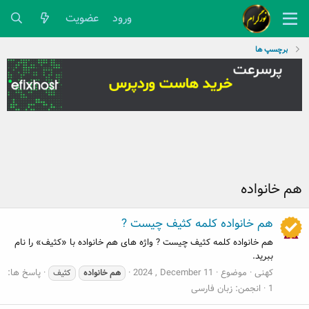
ورود
عضویت
برچسپ ها
هم خانواده
هم خانواده کلمه کثیف چیست ?
هم خانواده کلمه کثیف چیست ? واژه های هم خانواده با «کثیف» را نام
ببرید.
کهنی
موضوع
2024 , December 11
پاسخ ها:
هم
خانواده
کثیف
1
انجمن:
زبان فارسی