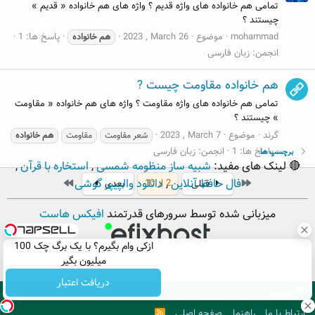
تمامی هم خانواده های واژه قدیم ؟ واژه های هم خانواده « قدیم »
چیستند ؟
mohammad
موضوع
2023 , March 26
پاسخ ها: 1
هم
خانواده
انجمن:
زبان فارسی
هم خانواده مقاومت چیست ?
تمامی هم خانواده های واژه مقاومت ؟ واژه های هم خانواده « مقاومت
» چیستند ؟
گرند
موضوع
2023 , March 7
شعر مقاومت
مقاومت
هم
خانواده
پاسخ ها: 1
انجمن:
زبان فارسی
برچسپ ها
🔴 لینک های مفید:
شبیه ساز منظومه شمسی
,
استخاره با قرآن
,
اول
آخر
فال حافظ آنلاین
,
دانلود والپیپر گوشی
2 از 10
قبلی
بعدی
میزبانی شده توسط سرورهای قدرتمند
افیکس هاست
ازکی وام بگیرم؟ با یک برگ چک 100
میلیون بگیر
دریافت اعتبار
فارسی
ارتباط با ما
راهنما
صفحه اصلی
R