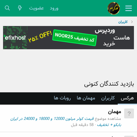
ورود
عضویت
کاربران
بازدید کنندگان کنونی
هرکس
کاربران
مهمان ها
روبات ها
مهمان
مشاهده موضوع
قیمت کولر میلون 12000 و 18000 و 24000 در ایران
بابکو + تخفیف
58 دقیقه قبل