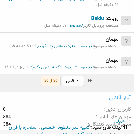
59 دقیقه قبل
روبات:
Baidu
مشاهده پروفایل کاربر
Behzad
59 دقیقه قبل
مهمان
مشاهده موضوع
در جواب معذرت خواهی چه بگوییم ?
59 دقیقه قبل
مهمان
مشاهده موضوع
در جواب دلم برات تنگ شده چی بگیم؟
امروز در 17:10
اول
26 از 26
قبلی
آمار آنلاین
کاربران آنلاین
0
مهمان های آنلاین
384
کاربران
مجموع بازدید کنندگان
384
🔴 لینک های مفید:
شبیه ساز منظومه شمسی
,
استخاره با قرآن
,