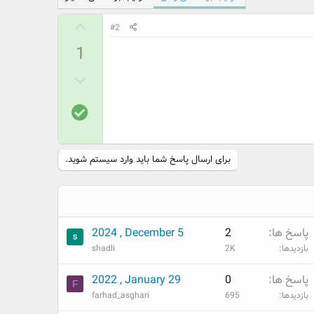
ر
#2
ا
1
ی
م
ر
ث
ا
ب
پ
ی
ت
ا
م
س
ن
خ
ف
برای ارسال پاسخ شما باید وارد سیستم شوید.
د
ی
ر
س
ت
پاسخ ها
2
2024 , December 5
بازدیدها
2K
shadli
پاسخ ها
0
2022 , January 29
F
بازدیدها
695
farhad_asghari