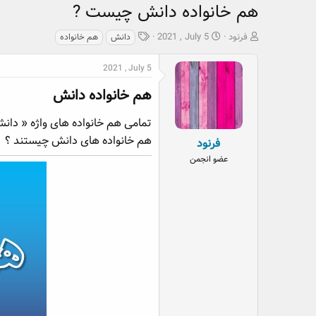
هم خانواده دانش چیست ?
ش
ت
ب
فرنود
2021 , July 5
دانش
هم خانواده
ر
ا
ر
و
ر
چ
2021 , July 5
ع
ی
س
ک
خ
پ
هم خانواده دانش​
ن
ش
ه
ن
ر
ا
تمامی هم خانواده های واژه « دانش 
د
و
هم خانواده های دانش چیستند ؟
فرنود
ه
ع
عضو انجمن
م
و
ض
و
ع