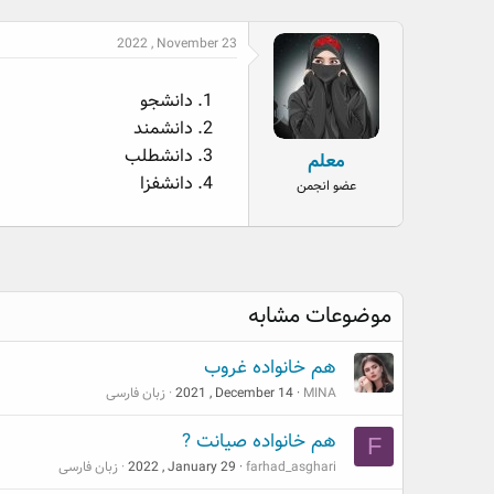
2022 , November 23
دانشجو
دانشمند
دانشطلب
معلم
دانشفزا
عضو انجمن
موضوعات مشابه
هم خانواده غروب
MINA
2021 , December 14
زبان فارسی
هم خانواده صیانت ?
F
farhad_asghari
2022 , January 29
زبان فارسی