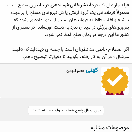
فیلد مارشال یک درجهٔ
تشریفاتی-فرماندهی
در بالاترین سطح است.
معمولاً فرماندهی یک گروه ارتش یا کل نیروهای مسلح را بر عهده
داشته و اغلب فقط به فرماندهان بسیار ارشدی داده می‌شود که
پیروزی‌های بزرگی در میدان نبرد به دست آورده‌اند. در بسیاری از
کشورها این درجه در زمان صلح اعطا نمی‌شود.
اگر اصطلاح خاصی مد نظرتان است یا جمله‌ای دیده‌اید که «فیلد
مارشال» در آن به کار رفته، بگویید تا دقیق‌تر توضیح دهم.
W
کهنی
عضو انجمن
r
i
t
t
e
n
b
برای ارسال پاسخ شما باید وارد سیستم شوید.
y
موضوعات مشابه