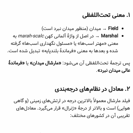
ه
ع
م
۱. معنی تحت‌اللفظی​
و
ض
Field
→ میدان (منظور میدان نبرد است)
و
ع
Marshal
→ در اصل از واژهٔ آلمانی کهن
marah-scalc
به
معنی «مهتر اسب‌ها» یا «مسئول نگهداری اسب‌ها» گرفته
شده و بعدها به معنی «فرماندهٔ بلندپایه» تبدیل شده است.
پس ترجمهٔ تحت‌اللفظی آن می‌شود:
«مارشال میدان»
یا
«فرماندهٔ
عالی میدان نبرد»
.
۲. معادل در نظام‌های درجه‌بندی​
فیلد مارشال معمولاً بالاترین درجه در ارتش‌های زمینی (و گاهی
هوایی) است و بالاتر از درجهٔ «ژنرال» قرار می‌گیرد. معادل‌های
تقریبی آن در کشورهای مختلف: