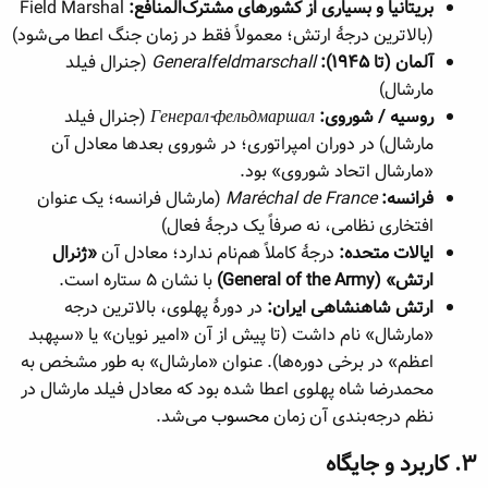
بریتانیا و بسیاری از کشورهای مشترک‌المنافع:
Field Marshal
(بالاترین درجهٔ ارتش؛ معمولاً فقط در زمان جنگ اعطا می‌شود)
آلمان (تا ۱۹۴۵):
Generalfeldmarschall
(جنرال فیلد
مارشال)
روسیه / شوروی:
Генерал-фельдмаршал
(جنرال فیلد
مارشال) در دوران امپراتوری؛ در شوروی بعدها معادل آن
«مارشال اتحاد شوروی» بود.
فرانسه:
Maréchal de France
(مارشال فرانسه؛ یک عنوان
افتخاری نظامی، نه صرفاً یک درجهٔ فعال)
ایالات متحده:
درجهٔ کاملاً هم‌نام ندارد؛ معادل آن
«ژنرال
ارتش» (General of the Army)
با نشان ۵ ستاره است.
ارتش شاهنشاهی ایران:
در دورهٔ پهلوی، بالاترین درجه
«مارشال» نام داشت (تا پیش از آن «امیر نویان» یا «سپهبد
اعظم» در برخی دوره‌ها). عنوان «مارشال» به طور مشخص به
محمدرضا شاه پهلوی اعطا شده بود که معادل فیلد مارشال در
نظم درجه‌بندی آن زمان
محسوب
می‌شد.
۳. کاربرد و جایگاه​