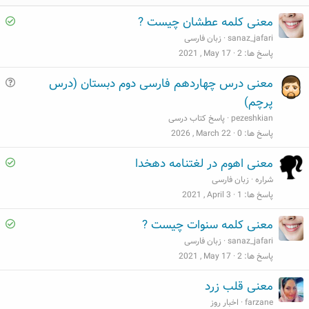
S
معنی کلمه عطشان چیست ?
o
sanaz_jafari
زبان فارسی
l
پاسخ ها
2
2021 , May 17
v
س
معنی درس چهاردهم فارسی دوم دبستان (درس
e
و
پرچم)
d
ا
pezeshkian
پاسخ کتاب درسی
ل
پاسخ ها
0
2026 , March 22
S
معنی اهوم در لغتنامه دهخدا
o
شراره
زبان فارسی
l
پاسخ ها
1
2021 , April 3
v
S
معنی کلمه سنوات چیست ?
e
o
sanaz_jafari
زبان فارسی
d
l
پاسخ ها
2
2021 , May 17
v
معنی قلب زرد
e
farzane
اخبار روز