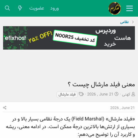
ورود
عضویت
نظامی
معنی فیلد مارشال چیست ؟
ش
ت
ب
کهنی
2026 , June 21
فیلد مارشال
ر
ا
ر
و
ر
چ
2026 , June 21
ع
ی
س
ک
خ
پ
«فیلد مارشال» (Field Marshal) یک درجهٔ نظامی بسیار بالا و در
ن
ش
ه
بسیاری از ارتش‌ها بالاترین درجهٔ ممکن است. در ادامه معنی، ریشه
ن
ر
ا
و کاربرد آن را توضیح می‌دهم:
د
و