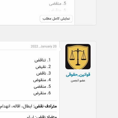
منقضی
منقرض
نمایش کامل مطلب
مترادف نقض
: ابطال، اقاله، انهدام، بطل
متضاد نقض
: ابرام
2022 , January 20
تناقض
نقیض
ناقض
قوانین_حقوقی
منقوض
عضو انجمن
منقضی
منقرض
مترادف
نقض
: ابطال، اقاله، انه
متضاد نقض
: ابرام