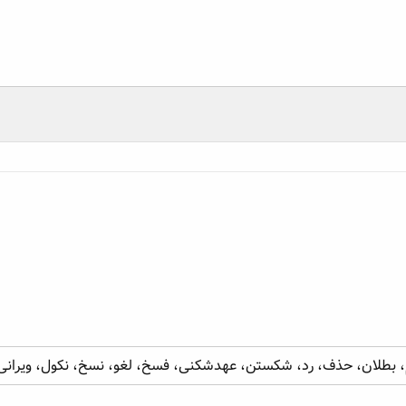
ان، حذف، رد، شکستن، عهدشکنی، فسخ، لغو، نسخ، نکول، ویرانی
دام، بطلان، حذف، رد، شکستن، عهدشکنی، فسخ، لغو، نسخ، نکول، ویرانی