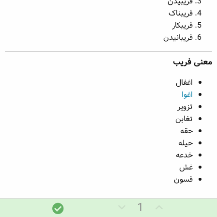
فریبیدن
فریبناک
فریبکار
فریبانیدن
معنی فریب​
اغفال
اغوا
تزویر
تغابن
حقه
حیله
خدعه
غش
فسون
ر
ر
پ
1