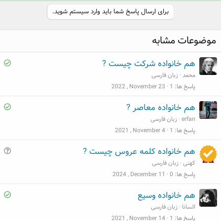
ا
ا
ا
ی
ی
س
برای ارسال پاسخ شما باید وارد سیستم شوید.
م
م
خ
ث
ن
د
موضوعات مشابه
ب
ف
ر
ت
ی
س
S
هم خانواده شرکت چیست ?
ت
o
محمد
زبان فارسی
l
پاسخ ها
1
2022 , November 23
v
S
هم خانواده معاصر ?
e
o
erfan
زبان فارسی
d
l
پاسخ ها
1
2021 , November 4
v
س
هم خانواده کلمه عروس چیست ?
e
و
کهنی
زبان فارسی
d
ا
پاسخ ها
0
2024 , December 11
ل
S
هم خانواده وسیع
o
السانا
زبان فارسی
l
پاسخ ها
1
2021 , November 14