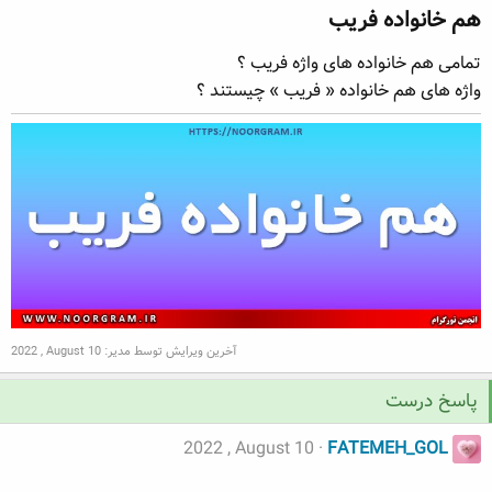
هم خانواده فریب​
ه
ع
م
تمامی هم خانواده های واژه فریب ؟
و
ض
واژه های هم خانواده « فریب » چیستند ؟
و
ع
آخرین ویرایش توسط مدیر:
2022 , August 10
پاسخ درست
2022 , August 10
FATEMEH_GOL