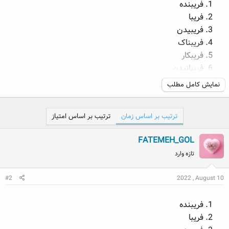
فریبنده
فریبا
فریبیدن
فریبناک
فریبکار
فریبانیدن
نمایش کامل مطلب
معنی فریب​
اغفال
ترتیب بر اساس زمان
ترتیب بر اساس امتیاز
اغوا
FATEMEH_GOL
تزویر
تغابن
تازه وارد
حقه
#2
2022 , August 10
حیله
خدعه
فریبنده
غش
فریبا
فسون