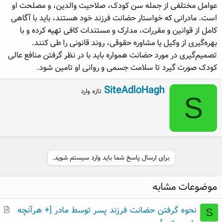
عوامل مختلفی از جمله سن کودک، صلاحیت والدین، و مصلحت او
است. مادرانی که خواستار حضانت فرزند خود هستند، باید با آگاهی
کامل از قوانین و مقررات، مدارک و مستندات کافی
تهیه
کرده و با
بهره‌گیری از وکیل یا مشاوره حقوقی، روند قانونی را طی کنند.
تصمیم‌گیری در مورد حضانت همواره باید با در نظر گرفتن منافع عالی
کودک صورت گیرد تا سلامت جسمی و روانی او تامین شود.
W
SiteAdloHagh
تازه وارد
S
r
i
t
t
e
n
b
برای ارسال پاسخ شما باید وارد سیستم شوید.
y
موضوعات مشابه
م
نحوه گرفتن حضانت فرزند پسر توسط مادر [+ هرآنچه
S
ط