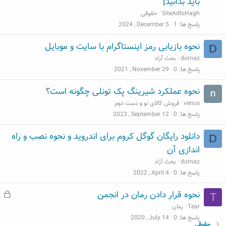
باید بدانید]
ل
SiteAdloHagh
حقوقی
ب
پاسخ ها
1
2024 , December 5
نحوه بازیابی رمز اینستاگرام با سایت و موبایل
D
dornaz
بحث آزاد
پاسخ ها
0
2021 , November 29
نحوه عملکرد شیرینگ پک تونلی چگونه است؟
venus
فروش کالای نو و دست دوم
پاسخ ها
0
2023 , September 12
دانلود رایگان گوگل کروم برای اندروید و نحوه نصب و راه
D
اندازی آن
dornaz
بحث آزاد
پاسخ ها
0
2022 , April 4
ق
نحوه قرار دادن رمان در انجمن
T
ف
Tear
رمان
ل
پاسخ ها
0
2020 , July 14
حقوقی