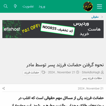
ورود
عضویت
حقوقی
نحوه گرفتن حضانت فرزند پسر توسط مادر
ش
ت
ب
2024 , November 21
SiteAdloHagh
حضانت فرزند
ر
ا
ر
حظانت فرزند پسر
و
ر
چ
ع
ی
س
2024 , November 21
ک
خ
پ
ن
ش
ه
حضانت فرزند یکی از مسائل مهم حقوقی است که اغلب در
ن
ر
ا
د
و
پرونده‌های طلاق و جدایی والدین مطرح می‌شود. این موضوع از