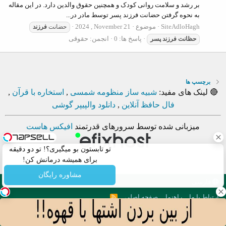
بر رشد و سلامت روانی کودک و همچنین حقوق والدین دارد. در این مقاله
به نحوه گرفتن حضانت فرزند پسر توسط مادر در...
SiteAdloHagh
موضوع
2024 , November 21
حضانت
فرزند
پاسخ ها: 0
انجمن:
حقوقی
حظانت
فرزند
پسر
برچسپ ها
🔴 لینک های مفید:
شبیه ساز منظومه شمسی
,
استخاره با قرآن
,
فال حافظ آنلاین
,
دانلود والپیپر گوشی
میزبانی شده توسط سرورهای قدرتمند
افیکس هاست
تو تابستون بو میگیری؟! تو دو دقیقه
برای همیشه درمانش کن!
مشاوره رایگان
فارسی
ارتباط با ما
راهنما
صفحه اصلی
R
S
S
. Copyright © 2012 - 2026