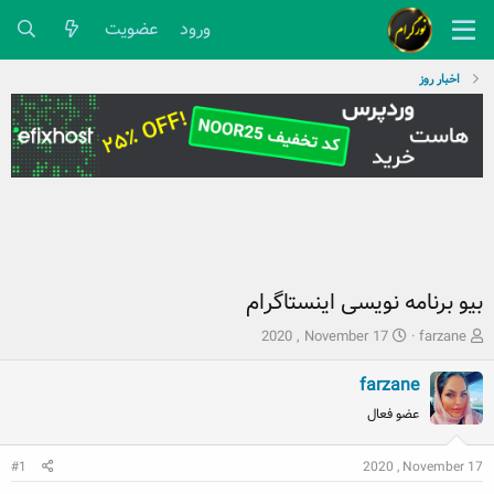
ورود
عضویت
اخبار روز
بیو برنامه نویسی اینستاگرام
ش
ت
2020 , November 17
farzane
ر
ا
و
ر
farzane
ع
ی
عضو فعال
ک
خ
ن
ش
ن
ر
2020 , November 17
#1
د
و