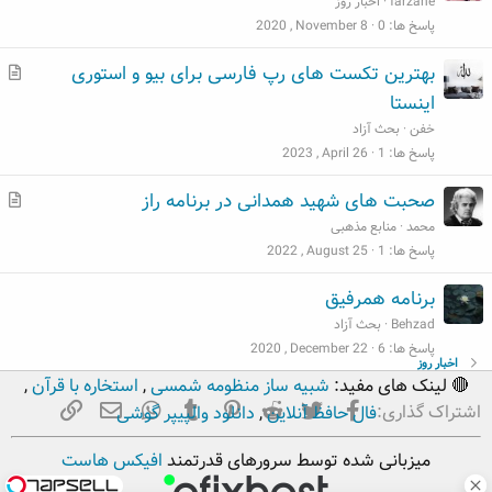
farzane
اخبار روز
پاسخ ها
0
2020 , November 8
م
بهترین تکست های رپ فارسی برای بیو و استوری
ط
اینستا
ل
خفن
بحث آزاد
ب
پاسخ ها
1
2023 , April 26
م
صحبت های شهید همدانی در برنامه راز
ط
محمد
منابع مذهبی
ل
پاسخ ها
1
2022 , August 25
ب
برنامه همرفیق
Behzad
بحث آزاد
پاسخ ها
6
2020 , December 22
اخبار روز
🔴 لینک های مفید:
شبیه ساز منظومه شمسی
,
استخاره با قرآن
,
فیسبوک
تویتر
Reddit
Pinterest
Tumblr
ایمیل
WhatsApp
لینک
اشتراک گذاری:
فال حافظ آنلاین
,
دانلود والپیپر گوشی
میزبانی شده توسط سرورهای قدرتمند
افیکس هاست