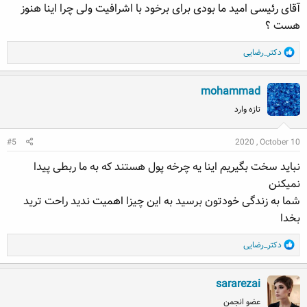
آقای رئیسی امید ما بودی برای برخود با اشرافیت ولی چرا اینا هنوز
هست ؟
R
دکتر_رضایی
e
a
mohammad
c
t
تازه وارد
i
o
#5
2020 , October 10
n
s
نباید سخت بگیریم اینا یه چرخه پول هستند که به ما ربطی پیدا
:
نمیکنن
شما به زندگی خودتون برسید به این چیزا
اهمیت
ندید راحت ترید
بخدا
R
دکتر_رضایی
e
a
sararezai
c
t
عضو انجمن