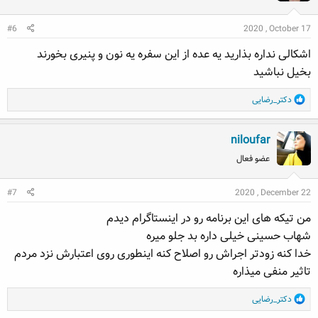
i
o
#6
2020 , October 17
n
s
اشکالی نداره بذارید یه عده از این سفره یه نون و پنیری بخورند
:
بخیل نباشید
R
دکتر_رضایی
e
a
niloufar
c
t
عضو فعال
i
o
#7
2020 , December 22
n
s
من تیکه های این برنامه رو در اینستاگرام دیدم
:
شهاب حسینی خیلی داره بد جلو میره
خدا کنه زودتر اجراش رو اصلاح کنه اینطوری روی اعتبارش نزد مردم
تاثیر منفی میذاره
R
دکتر_رضایی
e