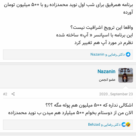
برنامه همرفیق برای شب اول نوید محمدزاده رو با ۵۰۰ میلیون تومان
ه
ع
م
آورده
و
ض
واقعا این ترویج اشرافیت نیست؟
و
این برنامه با اسپانسر « آپ» ساخته شده
ع
نظرم در مورد آپ هم تغییر کرد
R
دکتر_رضایی
و
Nazanin
e
a
Nazanin
c
t
عضو انجمن
i
o
#2
2020 , September 23
n
s
اشکالی نداره که ۵۰۰ میلیون هم پوله مگه ؟؟؟
:
الان من از دوستام بخوام ۵۰۰ میلیارد هم میدن ب نوید محمدزاده
R
دکتر_رضایی
و
Behzad
e
a