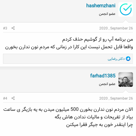
hashemzhani
c
t
عضو انجمن
i
o
#3
2020 , September 26
n
s
من برنامه آپ رو از گوشیم حذف کردم
:
واقعا قابل تحمل نیست این کارا در زمانی که مردم نون ندارن بخورن
R
دکتر_رضایی
e
a
farhad1385
c
t
عضو انجمن
i
o
#4
2020 , September 26
n
s
الان مردم نون ندارن بخورن 500 میلیون میدن به یه بازیگر ی ساعت
:
بیاد از تفریحات و مالیات ندادن هاش بگه
چرا اینقدر خون به جیگر فقرا میکنن