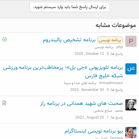
a
برای ارسال پاسخ شما باید وارد سیستم شوید.
c
t
i
موضوعات مشابه
o
n
S
s
برنامه تشخیص پالیندروم
برنامه نویسی
P
:
o
php
برنامه نویسی
l
پاسخ ها
3
2020 , October 13
v
برنامه تلویزیونی «جی بل»؛ پرمخاطب‌ترین برنامه ورزشی
e
شبکه خلیج فارس
d
mmadmosavi
برنامه های صدا و سیما
پاسخ ها
0
2025 , November 30
م
صحبت های شهید همدانی در برنامه راز
ط
محمد
منابع مذهبی
ل
پاسخ ها
1
2022 , August 25
ب
بیو برنامه نویسی اینستاگرام
farzane
اخبار روز