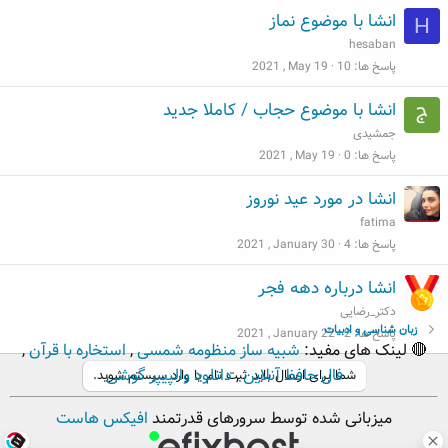
انشا با موضوع نماز
H
hesaban
پاسخ ها
10
2021 , May 19
انشا با موضوع حجاب / کاملا جدید
جمشیدی
پاسخ ها
0
2021 , May 19
انشا در مورد عید نوروز
fatima
پاسخ ها
4
2021 , January 30
انشا درباره دهه فجر
دکتر_رضایی
زبان شناسی و ادبیات
پاسخ ها
2
2021 , January 22
🔴 لینک های مفید:
شبیه ساز منظومه شمسی
,
استخاره با قرآن
,
فال حافظ آنلاین
,
دانلود والپیپر گوشی
شما برای ارسال باید ثبت نام یا وارد سیستم شوید.
میزبانی شده توسط سرورهای قدرتمند
افیکس هاست