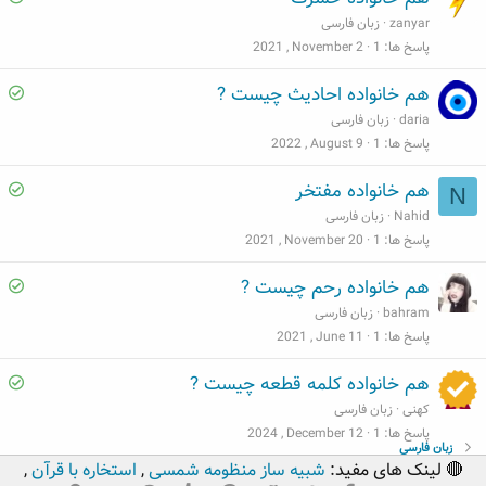
o
zanyar
زبان فارسی
l
پاسخ ها
1
2021 , November 2
v
S
هم خانواده احادیث چیست ?
e
o
daria
زبان فارسی
d
l
پاسخ ها
1
2022 , August 9
v
S
هم خانواده مفتخر
N
e
o
Nahid
زبان فارسی
d
l
پاسخ ها
1
2021 , November 20
v
S
هم خانواده رحم چیست ?
e
o
bahram
زبان فارسی
d
l
پاسخ ها
1
2021 , June 11
v
S
هم خانواده کلمه قطعه چیست ?
e
o
کهنی
زبان فارسی
d
l
پاسخ ها
1
2024 , December 12
زبان فارسی
v
🔴 لینک های مفید:
شبیه ساز منظومه شمسی
,
استخاره با قرآن
,