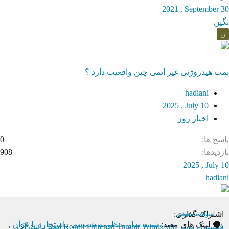
2021 , September 30
نگین
ن
بمب هیدروژنی غیر اتمی چین واقعیت دارد ؟
hadiani
2025 , July 10
اخبار روز
پاسخ ها
0
بازدیدها
908
2025 , July 10
hadiani
اشتراک گذاری:
سوالات حقوقی
🔴 لینک های مفید:
شبیه ساز منظومه شمسی
,
استخاره با قرآن
,
فیسبوک
تویتر
WhatsApp
Tumblr
Pinterest
Reddit
ایمیل
اشتراک