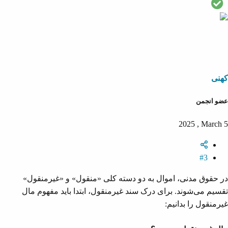
پ
ی
ی
ا
م
م
س
ث
ن
خ
ب
ف
د
ت
ی
ر
س
کهنی
ت
عضو انجمن
2025 , March 5
#3
در حقوق مدنی، اموال به دو دسته کلی «منقول» و «غیرمنقول»
تقسیم می‌شوند. برای درک سند غیرمنقول، ابتدا باید مفهوم مال
غیرمنقول را بدانیم: