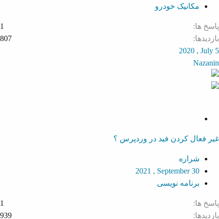
مکانیک خودرو
پاسخ ها
1
بازدیدها
807
2020 , July 5
Nazanin
S
o
غیر فعال کردن فید در وردپرس ؟
l
v
شراره
e
2021 , September 30
d
برنامه نویسی
پاسخ ها
1
بازدیدها
939