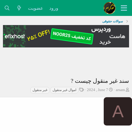
ورود
عضویت
سوالات حقوقی
سند غیر منقول چیست ?
ش
ت
ب
2024 , June 7
arsam
اموال غیر منقول
غیر منقول
ر
ا
ر
و
ر
چ
A
ع
ی
س
ک
خ
پ
ن
ش
ه
ن
ر
ا
د
و