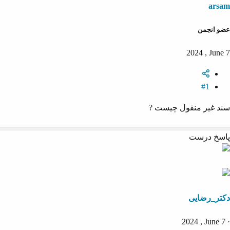
arsam
ه
ع
م
و
عضو انجمن
ض
و
2024 , June 7
ع
#1
سند غیر منقول چیست ?
پاسخ درست
دکتر_رضایی
2024 , June 7