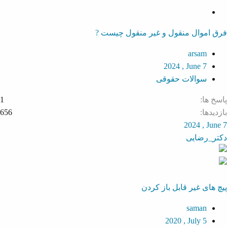
S
o
فرق اموال منقول و غیر منقول چیست ?
l
v
arsam
e
2024 , June 7
d
سوالات حقوقی
پاسخ ها
1
بازدیدها
656
2024 , June 7
دکتر_رضایی
پیچ های غیر قابل باز کردن
saman
2020 , July 5