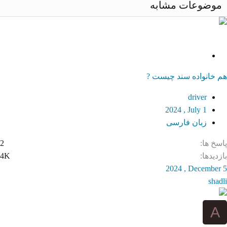
ث
ن
موضوعات مشابه
ب
ف
ت
ی
S
o
هم خانواده سند چیست ?
l
v
driver
e
2024 , July 1
d
زبان فارسی
پاسخ ها
2
بازدیدها
4K
2024 , December 5
shadli
A