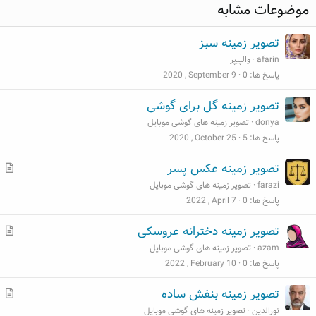
موضوعات مشابه
تصویر زمینه سبز
afarin
والپیپر
پاسخ ها
0
2020 , September 9
تصویر زمینه گل برای گوشی
donya
تصویر زمینه های گوشی موبایل
پاسخ ها
5
2020 , October 25
م
تصویر زمینه عکس پسر
ط
farazi
تصویر زمینه های گوشی موبایل
ل
پاسخ ها
0
2022 , April 7
ب
م
تصویر زمینه دخترانه عروسکی
ط
azam
تصویر زمینه های گوشی موبایل
ل
پاسخ ها
0
2022 , February 10
ب
م
تصویر زمینه بنفش ساده
ط
نورالدین
تصویر زمینه های گوشی موبایل