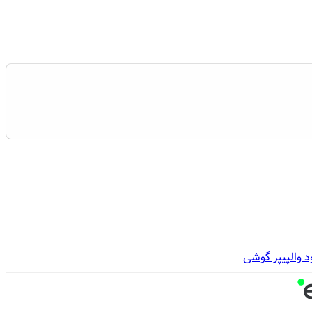
د والپیپر گوشی