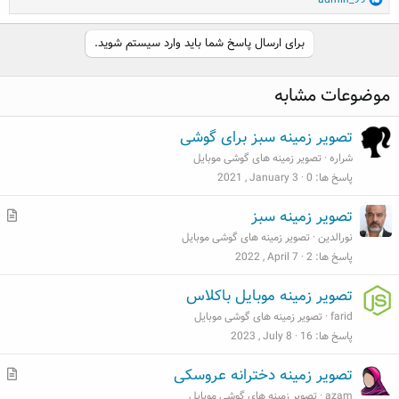
e
a
برای ارسال پاسخ شما باید وارد سیستم شوید.
c
t
i
موضوعات مشابه
o
n
s
تصویر زمینه سبز برای گوشی
:
شراره
تصویر زمینه های گوشی موبایل
پاسخ ها
0
2021 , January 3
م
تصویر زمینه سبز
ط
نورالدین
تصویر زمینه های گوشی موبایل
ل
پاسخ ها
2
2022 , April 7
ب
تصویر زمینه موبایل باکلاس
farid
تصویر زمینه های گوشی موبایل
پاسخ ها
16
2023 , July 8
م
تصویر زمینه دخترانه عروسکی
ط
azam
تصویر زمینه های گوشی موبایل