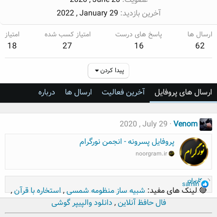
آخرین بازدید
2022 , January 29
ارسال ها
پاسخ های درست
امتیاز کسب شده
امتیاز
18
27
16
62
پیدا کردن
ارسال های پروفایل
آخرین فعالیت
ارسال ها
درباره
2020 , July 29
Venom
پروفایل پسرونه - انجمن نورگرام
noorgram.ir
کاربران
R
samin
🔴 لینک های مفید:
شبیه ساز منظومه شمسی
,
استخاره با قرآن
,
e
فال حافظ آنلاین
,
دانلود والپیپر گوشی
a
c