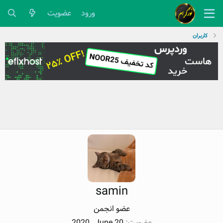
ورود
عضویت
کاربران
samin
عضو انجمن
عضویت
2020 , June 20