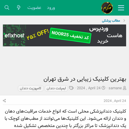
ورود
عضویت
مطالب پزشکی
بهترین کلینیک زیبایی در شرق تهران
ش
ت
ب
2024 , April 24
samane
ایمپلنت دندان
کامپوزیت دندان
ر
ا
ر
و
ر
چ
2024 , April 24
ع
ی
س
ک
خ
پ
کلینیک دندانپزشکی محلی است که انواع خدمات مراقبت‌های دهان
ن
ش
ه
و دندان ارائه می‌شود. این کلینیک‌ها می‌توانند از مطب‌های کوچک با
ن
ر
ا
یک دندانپزشک تا مراکز بزرگتر با چندین متخصص تشکیل شده
د
و