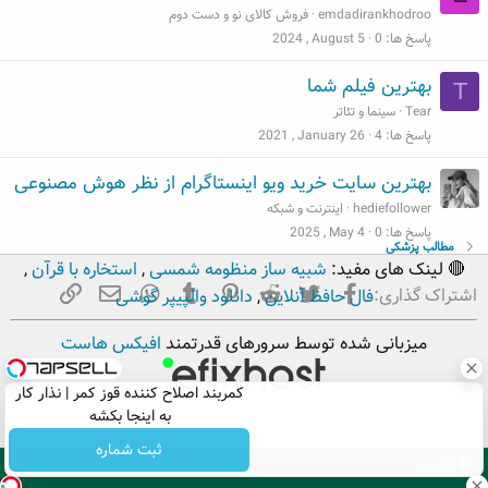
emdadirankhodroo
فروش کالای نو و دست دوم
پاسخ ها
0
2024 , August 5
بهترین فیلم شما
T
Tear
سینما و تئاتر
پاسخ ها
4
2021 , January 26
بهترین سایت خرید ویو اینستاگرام از نظر هوش مصنوعی
hediefollower
اینترنت و شبکه
پاسخ ها
0
2025 , May 4
مطالب پزشکی
🔴 لینک های مفید:
شبیه ساز منظومه شمسی
,
استخاره با قرآن
,
فیسبوک
تویتر
Reddit
Pinterest
Tumblr
ایمیل
WhatsApp
لینک
اشتراک گذاری:
فال حافظ آنلاین
,
دانلود والپیپر گوشی
میزبانی شده توسط سرورهای قدرتمند
افیکس هاست
کمربند اصلاح کننده قوز کمر | نذار کار
به اینجا بکشه
ثبت شماره
فارسی