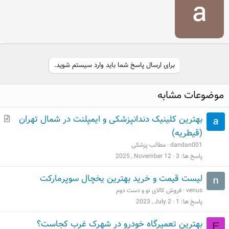
r
i
t
t
e
n
b
برای ارسال پاسخ شما باید وارد سیستم شوید.
y
موضوعات مشابه
م
بهترین کلینیک دندانپزشکی و ایمپلنت در شمال تهران
ط
(قیطریه)
ل
dandan001
مطالب پزشکی
ب
پاسخ ها
3
2025 , November 12
لیست قیمت و خرید بهترین یخچال سوپرمارکت
venus
فروش کالای نو و دست دوم
پاسخ ها
1
2023 , July 2
بهترین تعمیرگاه خودرو در شهرک غرب کجاست؟
E