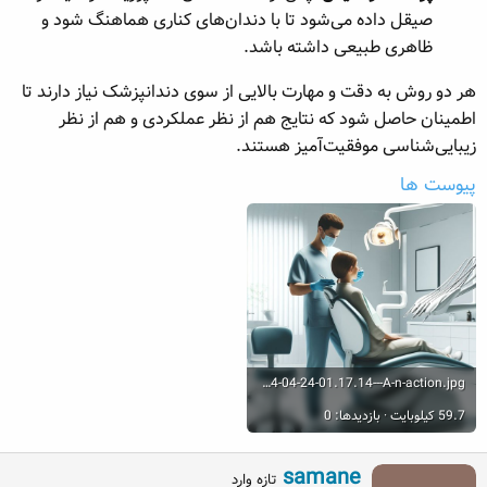
صیقل داده می‌شود تا با دندان‌های کناری هماهنگ شود و
ظاهری طبیعی داشته باشد.
هر دو روش به دقت و مهارت بالایی از سوی دندانپزشک نیاز دارند تا
اطمینان حاصل شود که نتایج هم از نظر عملکردی و هم از نظر
زیبایی‌شناسی موفقیت‌آمیز هستند.
پیوست ها
DALL·E-2024-04-24-01.17.14---A-n-action.jpg
59.7 کیلوبایت · بازدیدها: 0
W
samane
تازه وارد