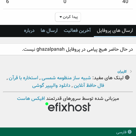
6
0
40
پیدا کردن
ارسال های پروفایل
آخرین فعالیت
ارسال ها
درباره
در حال حاضر هیچ پیامی در پروفایل ghazalpanah نیست.
کاربران
🔴 لینک های مفید:
شبیه ساز منظومه شمسی
,
استخاره با قرآن
,
فال حافظ آنلاین
,
دانلود والپیپر گوشی
میزبانی شده توسط سرورهای قدرتمند
افیکس هاست
فارسی