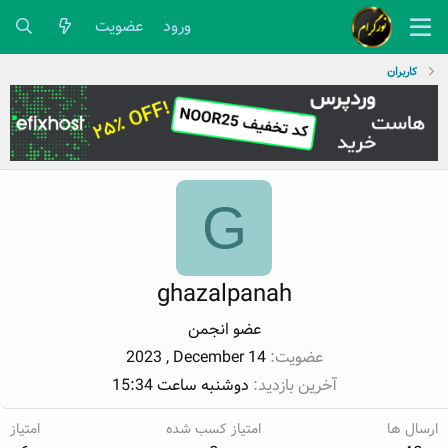
ورود
عضویت
کاربران
G
ghazalpanah
عضو انجمن
عضویت
2023 , December 14
آخرین بازدید
دوشنبه ساعت 15:34
ارسال ها
امتیاز کسب شده
امتیاز