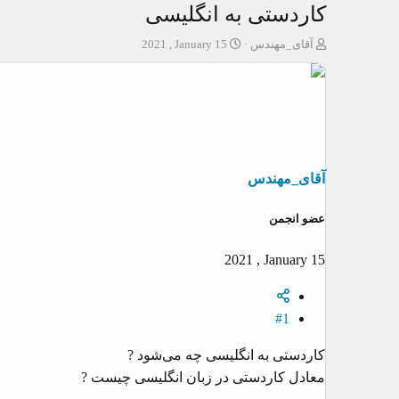
کاردستی به انگلیسی
ش
ت
آقای_مهندس
2021 , January 15
ر
ا
و
ر
ع
ی
ک
خ
ن
ش
ن
ر
د
و
آقای_مهندس
ه
ع
م
عضو انجمن
و
ض
و
2021 , January 15
ع
#1
کاردستی به انگلیسی چه می‌شود ?
معادل کاردستی در زبان انگلیسی چیست ?