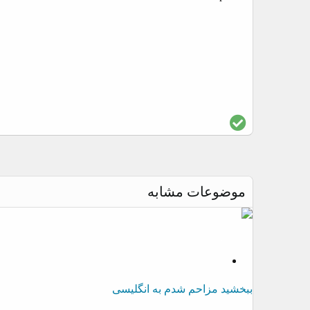
پ
ا
س
خ
د
موضوعات مشابه
ر
س
ت
S
o
ببخشید مزاحم شدم به انگلیسی
l