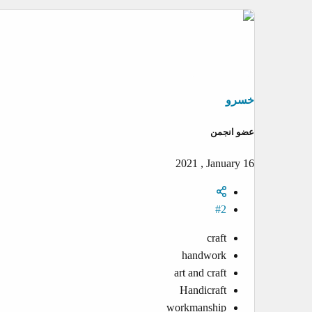
خسرو
عضو انجمن
2021 , January 16
#2
craft
handwork
art and craft
Handicraft
workmanship