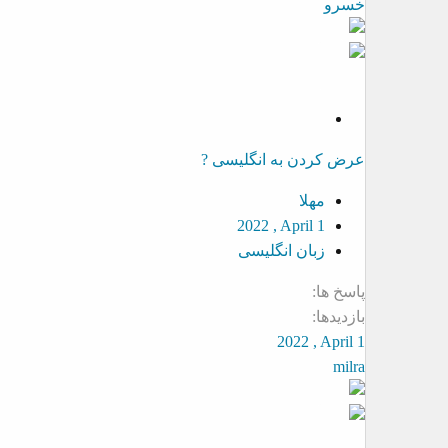
خسرو
S
o
عرض کردن به انگلیسی ?
l
v
مهلا
e
2022 , April 1
d
زبان انگلیسی
پاسخ ها
بازدیدها
2022 , April 1
milra