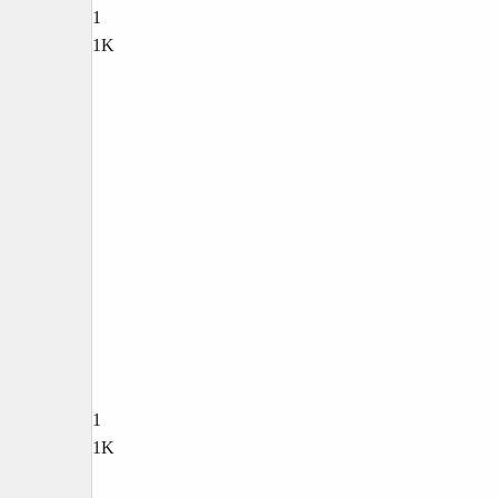
1
1K
1
1K