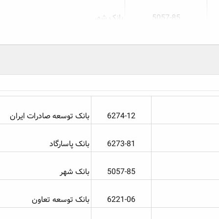
5057-85​
بانک شهر
...
6221-06​
6274-12​
بانک توسعه صادرات ایران
6273-81​
بانک پاسارگاد
5057-85​
بانک شهر
6221-06​
بانک توسعه تعاون