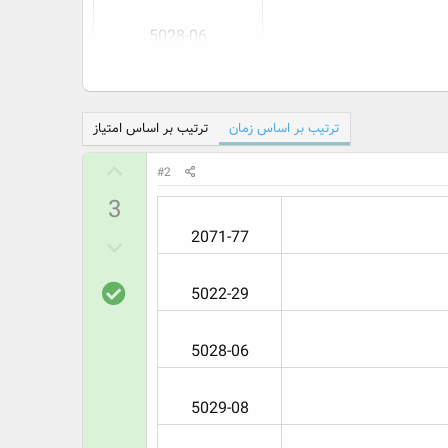
5028-06​
ترتیب بر اساس زمان
ترتیب بر اساس امتیاز
ر
#2
ا
3
ی
م
2071-77​
ر
ث
ا
ب
پ
ی
5022-29​
ت
ا
م
س
ن
5028-06​
خ
ف
د
ی
ر
5029-08​
س