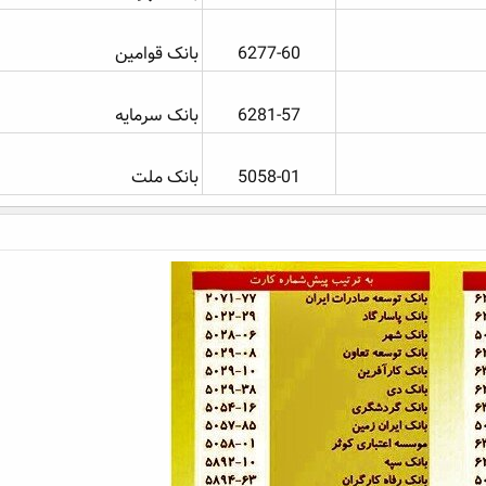
6277-60​
بانک قوامین
6281-57​
بانک سرمایه
5058-01​
بانک ملت