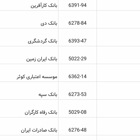
6391-94​
بانک کارآفرین
6278-84​
بانک دی
6393-47​
بانک گردشگری
5022-29​
بانک ایران زمین
6362-14​
موسسه اعتباری کوثر
6273-53​
بانک سپه
5029-08​
بانک رفاه کارگران
6276-48​
بانک صادرات ایران