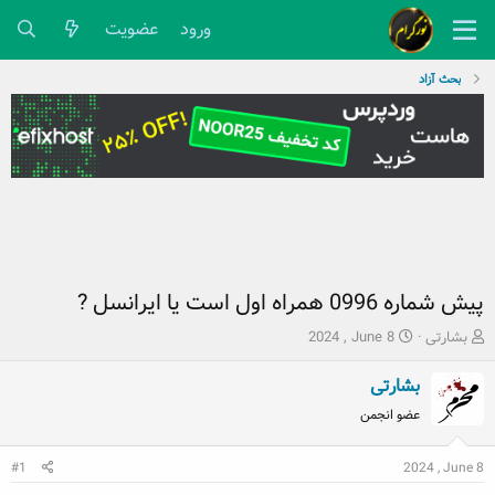
ورود
عضویت
بحث آزاد
پیش شماره 0996 همراه اول است یا ایرانسل ?
ش
ت
بشارتی
2024 , June 8
ر
ا
و
ر
بشارتی
ع
ی
عضو انجمن
ک
خ
ن
ش
ن
2024 , June 8
ر
#1
د
و