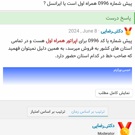
پیش شماره 0996 همراه اول است یا ایرانسل ?
ه
ع
م
و
پاسخ درست
ض
و
دکتر_رضایی
2024 , June 8
ع
پیش شماره یا کد 0996 برای
اپراتور همراه اول
هست و در تمامی
استان های کشور به فروش میرسد، به همین دلیل نمیتوان فهمید
که صاحب خط در کدام استان حضور دارد.
نمایش کامل مطلب
ترتیب بر اساس زمان
ترتیب بر اساس امتیاز
دکتر_رضایی
Moderator