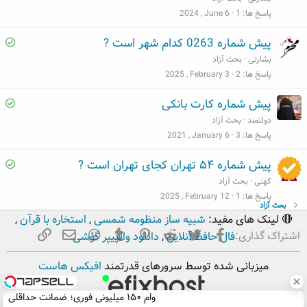
d
l
پاسخ ها
1
2024 , June 6
v
S
پیش شماره 0263 کدام شهر است ?
e
o
بشارتی
بحث آزاد
d
l
پاسخ ها
2
2025 , February 3
v
S
پیش شماره کارت بانکی
e
o
دولتمند
بحث آزاد
d
l
پاسخ ها
3
2021 , January 6
v
S
پیش شماره ۵۴ تهران کجای تهران است ?
e
o
کهنی
بحث آزاد
d
l
پاسخ ها
1
2025 , February 12
بحث آزاد
v
🔴 لینک های مفید:
شبیه ساز منظومه شمسی
,
استخاره با قرآن
,
e
فیسبوک
تویتر
Reddit
Pinterest
Tumblr
ایمیل
WhatsApp
لینک
اشتراک گذاری:
فال حافظ آنلاین
,
دانلود والپیپر گوشی
d
میزبانی شده توسط سرورهای قدرتمند
افیکس هاست
وام ۱۵۰ میلیونی فوری؛ ضمانت حداقلی