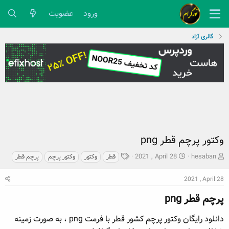
ورود
عضویت
گالری آزاد
وکتور پرچم قطر png
ش
ت
ب
2021 , April 28
hesaban
قطر
وکتور
وکتور پرچم
پرچم قطر
ر
ا
ر
و
ر
چ
2021 , April 28
ع
ی
س
ک
پرچم قطر png​
خ
پ
ن
ش
ه
ن
ر
ا
دانلود رایگان وکتور پرچم کشور قطر با فرمت png ، به صورت زمینه
د
و