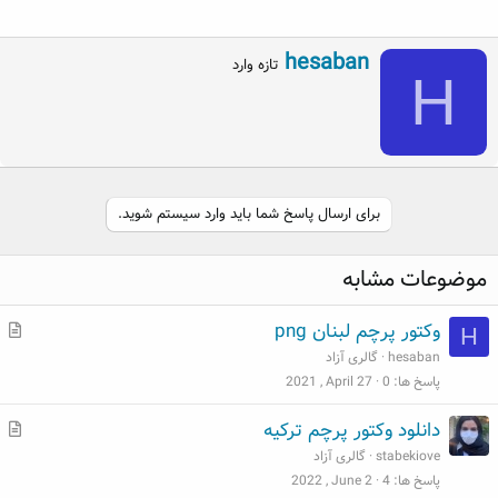
W
hesaban
تازه وارد
H
r
i
t
t
e
n
b
برای ارسال پاسخ شما باید وارد سیستم شوید.
y
موضوعات مشابه
م
وکتور پرچم لبنان png
H
ط
hesaban
گالری آزاد
ل
پاسخ ها
0
2021 , April 27
ب
م
دانلود وکتور پرچم ترکیه
ط
stabekiove
گالری آزاد
ل
پاسخ ها
4
2022 , June 2