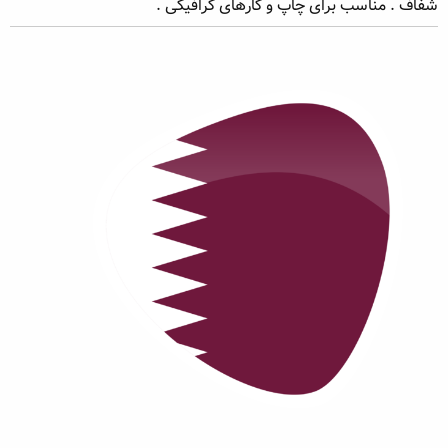
شفاف . مناسب برای چاپ و کارهای گرافیکی .
ه
ع
م
و
ض
و
ع