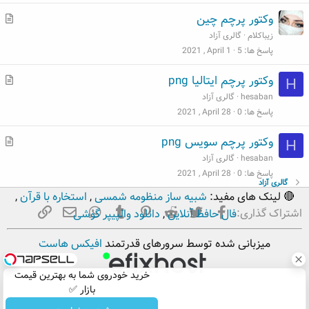
ب
م
وکتور پرچم چین
ط
زیباکلام
گالری آزاد
ل
پاسخ ها
5
2021 , April 1
ب
م
وکتور پرچم ایتالیا png
H
ط
hesaban
گالری آزاد
ل
پاسخ ها
0
2021 , April 28
ب
م
وکتور پرچم سویس png
H
ط
hesaban
گالری آزاد
ل
پاسخ ها
0
2021 , April 28
گالری آزاد
ب
🔴 لینک های مفید:
شبیه ساز منظومه شمسی
,
استخاره با قرآن
,
فیسبوک
تویتر
Reddit
Pinterest
Tumblr
ایمیل
WhatsApp
لینک
اشتراک گذاری:
فال حافظ آنلاین
,
دانلود والپیپر گوشی
میزبانی شده توسط سرورهای قدرتمند
افیکس هاست
خرید خودروی شما به بهترین قیمت
بازار ✅