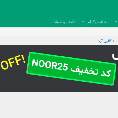
مجله نورگرام
اشعار و جملات
ی
گالری آزاد