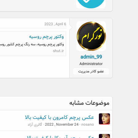
t
e
n
b
2023 , April 6
y
وکتور پرچم روسیه
وکتور پرچم روسیه، سه رنگ پرچم کشور روسیه
shut.ir
admin_99
Administrator
عضو کادر مدیریت
موضوعات مشابه
عکس پرچم کامرون با کیفیت بالا
nosano
2022 , November 24
گالری آزاد