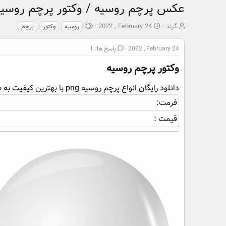
عکس پرچم روسیه / وکتور پرچم روسیه
ش
ت
ب
گرند
2022 , February 24
روسیه
وکتور
پرچم
ر
ا
ر
و
ر
چ
2022 , February 24
پاسخ ها: 1
ع
ی
س
ک
خ
وکتور پرچم روسیه​
پ
ن
ش
ه
ن
ر
ا
دانلود رایگان انواع پرچم روسیه png با بهترین
کیفیت
به ص
د
و
فرمت:
ه
ع
م
قیمت :
و
ض
و
ع