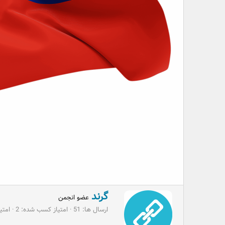
W
گرند
عضو انجمن
r
ارسال ها
51
امتیاز کسب شده
2
امتیا
i
t