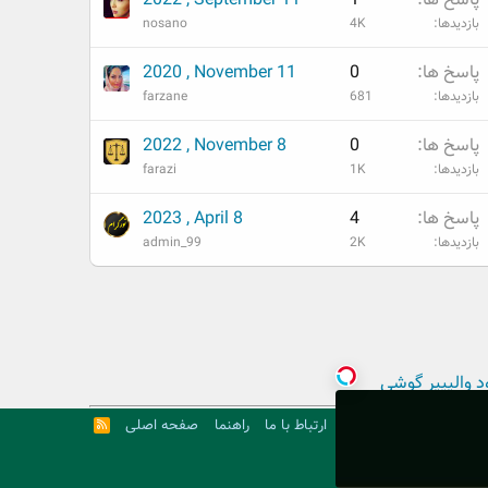
بازدیدها
4K
nosano
پاسخ ها
0
2020 , November 11
بازدیدها
681
farzane
پاسخ ها
0
2022 , November 8
بازدیدها
1K
farazi
پاسخ ها
4
2023 , April 8
بازدیدها
2K
admin_99
د والپیپر گوشی
ارتباط با ما
راهنما
صفحه اصلی
R
S
S