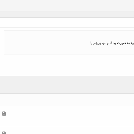
 به صورت رد قلم مو، پرچم با
م
ط
ل
م