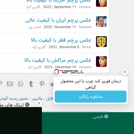
عکس پرچم آمریکا با کیفیت بالا
nosano
2022 , September 11
گالری آزاد
عکس پرچم ایران با کیفیت عالی
farzane
2020 , November 11
اخبار روز
عکس پرچم قطر با کیفیت بالا
farazi
2022 , November 8
گالری آزاد
عکس پرچم مراکش با کیفیت بالا
nosano
2022 , December 10
گالری آزاد
درمان فوری کبد چرب با این محصول
فیسبوک
تویتر
Reddit
Pinterest
Tumblr
ایم
hatsApp
اشتراک گذاری:
گیاهی
مشاوره رایگان
صفحه اصلی
انجمن
عکس پروفایل ، والپیپر ، تصویر زمینه گوش
🔴 لینک های مف
فارسی
میز