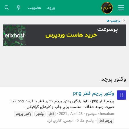
ورود
عضویت
برچسپ ها
وکتور پرچم
وکتور پرچم قطر png
H
پرچم قطر png دانلود رایگان وکتور پرچم کشور قطر با فرمت png ، به
صورت زمینه شفاف . مناسب برای چاپ و کارهای گرافیکی .
hesaban
موضوع
2021 , April 28
قطر
وکتور
وکتور
پرچم
پاسخ ها: 0
انجمن:
گالری آزاد
پرچم
قطر