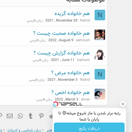
o
n
هم خانواده گزیده
s
N
:
Nahid
2021 , November 20
زبان فارسی
هم خانواده صحبت چیست ?
semrush
2022 , August 9
زبان فارسی
هم خانواده گزارش چیست ?
bahram
2021 , June 11
زبان فارسی
هم خانواده مرض ?
N
Nahid
2021 , November 3
زبان فارسی
هم خانواده اخص ?
driver
2022 , March 3
زبان فارسی
رتبه برتر شدن با ماز شروع میشه😍 تا
فیسبوک
تویتر
Reddit
Pinterest
Tumblr
ایم
hatsApp
اشتراک گذاری:
پایان با شما
دریافت پکیج
صفحه اصلی
انجمن
فرهنگ و هنر
زبان شناسی و ادبیات
ز