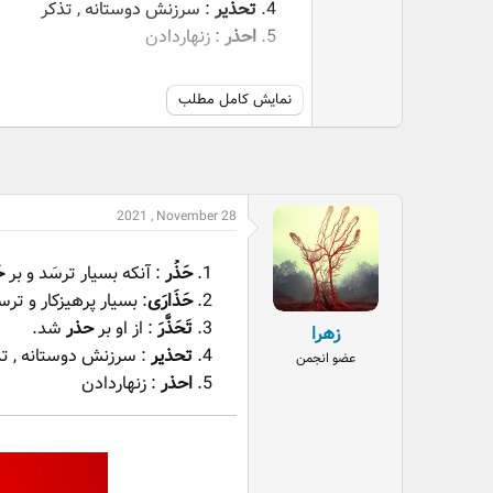
تحذير
: سرزنش دوستانه , تذکر
احذر
: زنهاردادن
نمایش کامل مطلب
2021 , November 28
حَذُر
: آنكه بسيار ترسَد و بر
ح
حَذَارَى
: بسيار پرهيزكار و ترس
تَحَذَّرَ
: از او بر
حذر
شد.
زهرا
تحذير
: سرزنش دوستانه , تذ
عضو انجمن
احذر
: زنهاردادن