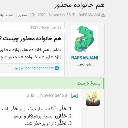
هم خانواده محذور
ش
ت
ب
2021 , November 28
RAFSANJANI
محذور
هم خانواد
ر
ا
ر
و
ر
چ
2021 , November 28
ع
ی
س
ک
خ
پ
هم خانواده محذور چیست ?​
ن
ش
ه
ن
ر
ا
تمامی هم خانواده های واژه محذور
د
و
واژه های هم خانواده « محذور » چ
RAFSANJANI
ه
ع
عضو انجمن
م
R
Sharifimoghaddam
و
زهرا
و
e
ض
a
پاسخ درست
و
c
ع
t
زهرا
2021 , November 28
i
o
n
حَذُر
: آنكه بسيار ترسَد و بر
حَذَر
باشد.
s
حَذَارَى
: بسيار پرهيزكار و ترسو.
:
تَحَذَّرَ
: از او بر
حذر
شد.