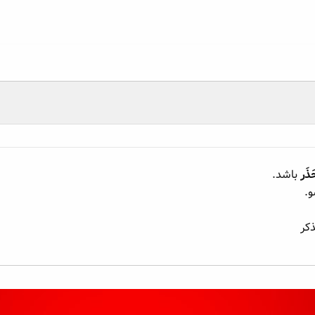
َذَر
باشد.
و.
کر