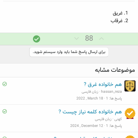
غریق
غرقاب
ر
ر
پ
88
ا
ا
ا
ی
ی
س
برای ارسال پاسخ شما باید وارد سیستم شوید.
م
م
خ
ث
ن
د
موضوعات مشابه
ب
ف
ر
ت
ی
س
S
هم خانواده غرق ?
ت
o
hassan_reza
زبان فارسی
l
پاسخ ها
1
2022 , March 18
v
S
هم خانواده کلمه نیاز چیست ?
e
o
کهنی
زبان فارسی
d
l
پاسخ ها
1
2024 , December 12
v