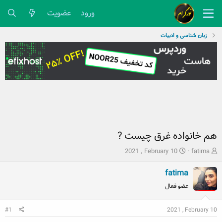
ورود
عضویت
زبان شناسی و ادبیات
هم خانواده غرق چیست ?
ش
ت
2021 , February 10
fatima
ر
ا
و
ر
fatima
ع
ی
عضو فعال
ک
خ
ن
ش
ن
ر
2021 , February 10
#1
د
و