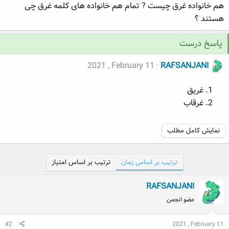
هم خانواده غرق چیست ? تمام هم خانواده های کلمه غرق چی
ه
ع
هستند ؟
م
و
ض
پاسخ درست
و
ع
2021 , February 11
RAFSANJANI
غریق
غرقاب
نمایش کامل مطلب
ترتیب بر اساس زمان
ترتیب بر اساس امتیاز
RAFSANJANI
عضو انجمن
#2
2021 , February 11