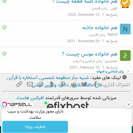
S
هم خانواده کلمه قطعه چیست ?
e
o
کهنی
زبان فارسی
d
l
پاسخ ها
1
2024 , December 12
v
S
هم خانواده جاذبه
N
e
o
Nahid
زبان فارسی
d
l
پاسخ ها
1
2021 , November 20
v
S
هم خانواده مونس چیست ?
e
o
جمشیدی
زبان شناسی و ادبیات
d
l
پاسخ ها
1
2021 , February 10
زبان شناسی و ادبیات
v
🔴 لینک های مفید:
شبیه ساز منظومه شمسی
,
استخاره با قرآن
,
e
فیسبوک
تویتر
Reddit
Pinterest
Tumblr
ایمیل
WhatsApp
لینک
اشتراک گذاری:
فال حافظ آنلاین
,
دانلود والپیپر گوشی
d
میزبانی شده توسط سرورهای قدرتمند
افیکس هاست
دارای مجوز وزارت بهداشت و سیب
سلامت
تخفیف ویژه!
فارسی