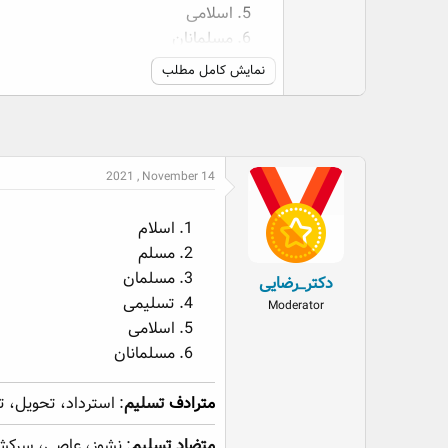
اسلامی
مسلمانان
نمایش کامل مطلب
مترادف تسلیم
: استرداد، تحویل، تفویض، تقد
متضاد تسلیم
: نشوز، عاصی، سرکش، نافرما
برابر پارسی
: گردن نهادن، پذیرفتن، واگذاری
2021 , November 14
اسلام
مسلم
مسلمان
دکتر_رضایی
تسلیمی
Moderator
اسلامی
مسلمانان
مترادف
تسلیم
: استرداد، تحویل، ت
متضاد تسلیم
: نشوز، عاصی، سرکش