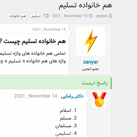
هم خانواده تسلیم
ش
ت
ب
2021 , November 14
zanyar
تسلیم
هم خانواده
ر
ا
ر
و
ر
چ
2021 , November 14
ع
ی
س
ک
خ
پ
هم خانواده تسلیم چیست ?​
ن
ش
ه
ن
ر
ا
تمامی هم خانواده های واژه تسلیم
د
و
واژه های هم خانواده « تسلیم » چ
zanyar
ه
ع
عضو انجمن
م
و
پاسخ درست
ض
و
ع
دکتر_رضایی
2021 , November 14
اسلام
مسلم
مسلمان
تسلیمی