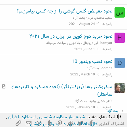
نحوه تعویض گلس گوشی را از چه کسی بیاموزیم؟
س
سعید محمدی مرام
بحث آزاد
پاسخ ها
0
2021 , August 24
نحوه خرید دوج کوین در ایران در سال ۲۰۲۱
H
hamyar
ارز دیجیتال ، بلاکچین و مباحث مربوطه
پاسخ ها
0
2021 , June 1
نحوه نصب ویندوز 10
D
dornaz
بحث آزاد
پاسخ ها
0
2022 , March 19
م
میکروکنترلرها (ریزکنترلگر) (نحوه عملکرد و کاربردهاو
ط
ساختار)
ل
دکتر افشین رشید
بحث آزاد
ب
پاسخ ها
0
2023 , February 10
بحث آزاد
🔴 لینک های مفید:
شبیه ساز منظومه شمسی
,
استخاره با قرآن
,
فیسبوک
تویتر
Reddit
Pinterest
Tumblr
ایمیل
WhatsApp
لینک
اشتراک گذاری:
فال حافظ آنلاین
,
دانلود والپیپر گوشی