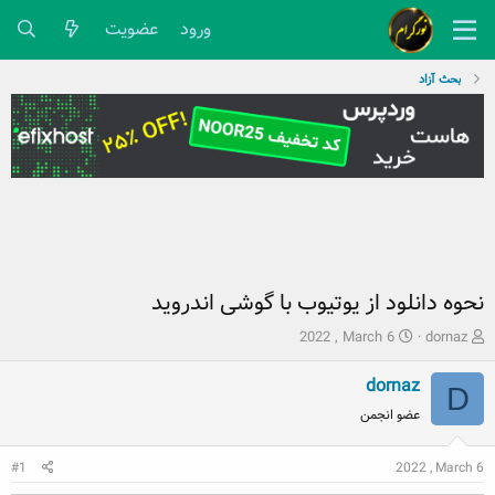
ورود
عضویت
بحث آزاد
نحوه دانلود از یوتیوب با گوشی اندروید
ش
ت
2022 , March 6
dornaz
ر
ا
و
ر
dornaz
D
ع
ی
عضو انجمن
ک
خ
ن
ش
ن
2022 , March 6
ر
#1
د
و