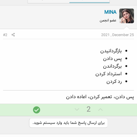
MINA
عضو انجمن
#2
2021 , December 25
بازگردانیدن
پس دادن
برگرداندن
استرداد کردن
رد کردن
پس دادن، تعمیر کردن، اعاده دادن
ر
ر
پ
2
ا
ا
ا
ی
ی
س
برای ارسال پاسخ شما باید وارد سیستم شوید.
م
م
خ