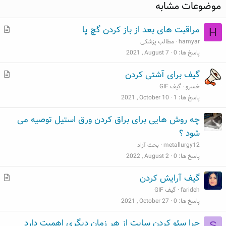
ث
ن
د
موضوعات مشابه
ب
ف
ر
ت
ی
س
م
مراقبت های بعد از باز کردن گچ پا
H
ت
ط
hamyar
مطالب پزشکی
ل
پاسخ ها
0
2021 , August 7
ب
م
گیف برای آشتی کردن
ط
خسرو
گیف GIF
ل
پاسخ ها
1
2021 , October 10
ب
چه روش هایی برای براق کردن ورق استیل توصیه می
شود ؟
metallurgy12
بحث آزاد
پاسخ ها
0
2022 , August 2
م
گیف آرایش کردن
ط
farideh
گیف GIF
ل
پاسخ ها
0
2021 , October 27
ب
چرا سئو کردن سایت از هر زمان دیگری اهمیت دارد
S