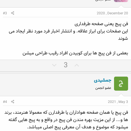
ث
ن
د
ب
ف
ر
#3
2020 , December 20
ت
ی
س
فن پیج یعنی صفحه طرفداری
ت
این صفحات برای ابراز علاقه. و انتشار اخبار فرد مورد نظر ایجاد می
شوند
بعضی از فن پیج ها برای کوبیدن افراد رقیب طراحی میشن
ر
ر
3
ا
ا
ی
ی
جمشیدی
م
م
عضو انجمن
ث
ن
ب
ف
#4
2021 , May 3
ت
ی
فن پیج یا همان صفحه هواداران یا طرفدارن که معمولا هنرمند، برند
ها و... از این
مزیت
بهره مندن فن پیج در واقع و به پیج هایی گفته
میشود که موضوع و هدف آن معرفی پیج اصلی میباشد.