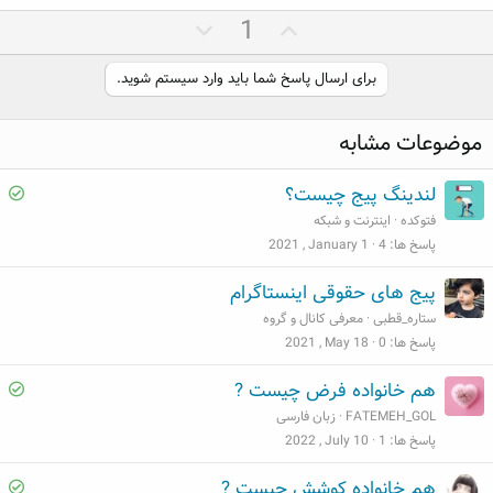
ر
ر
1
ا
ا
ی
ی
برای ارسال پاسخ شما باید وارد سیستم شوید.
م
م
ث
ن
موضوعات مشابه
ب
ف
ت
ی
S
لندینگ پیج چیست؟
o
فتوکده
اینترنت و شبکه
l
پاسخ ها
4
2021 , January 1
v
پیج های حقوقی اینستاگرام
e
ستاره_قطبی
معرفی کانال و گروه
d
پاسخ ها
0
2021 , May 18
S
هم خانواده فرض چیست ?
o
FATEMEH_GOL
زبان فارسی
l
پاسخ ها
1
2022 , July 10
v
S
هم خانواده کوشش چیست ?