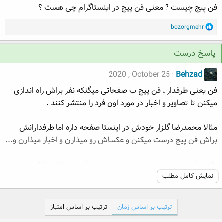
فن پیج چیست ? معنی فن پیج در اینستاگرام چی هست ؟
ه
ع
م
R
bozorgmehr
و
e
ض
a
و
پاسخ درست
c
ع
t
2020 , October 25
Behzad
i
o
فن یعنی طرفدار ٬ فن پیج ب صفحاتی میگنکه نفر براش راه اندازی
n
میکنن تا تصاویر و اخبار در مورد اون فرد را منتشر کنند .
s
:
مثالا محمدرضا گلزار خودش در اینستا صفحه داره اما طرفدارانش
براش فن پیج درست میکنن و عکساش رو میذارن و اخبار میذارن و...
نکته : فن پیج در بیو می‌نویسه این صفحه فن می باشد تا کسی با
نمایش کامل مطلب
صفحه اصلی اشتباه نگیرند
در غیر این صورت فیک پیج حساب میشه
ترتیب بر اساس زمان
ترتیب بر اساس امتیاز