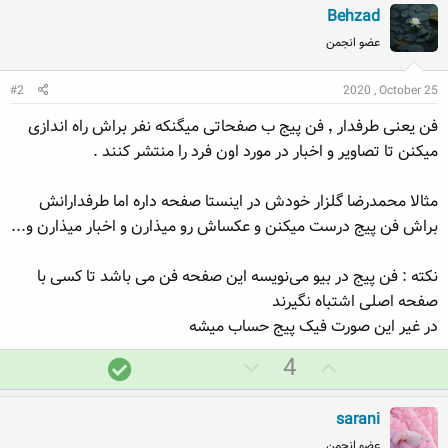
Behzad
عضو انجمن
#2
2020 , October 25
فن یعنی طرفدار ٬ فن پیج ب صفحاتی میگنکه نفر براش راه اندازی
میکنن تا تصاویر و اخبار در مورد اون فرد را منتشر کنند .
مثالا محمدرضا گلزار خودش در اینستا صفحه داره اما طرفدارانش
براش فن پیج درست میکنن و عکساش رو میذارن و اخبار میذارن و...
نکته : فن پیج در بیو می‌نویسه این صفحه فن می باشد تا کسی با
صفحه اصلی اشتباه نگیرند
در غیر این صورت فیک پیج حساب میشه
ر
ر
پ
4
ا
ا
ا
ی
ی
س
sarani
م
م
خ
عضو انجمن