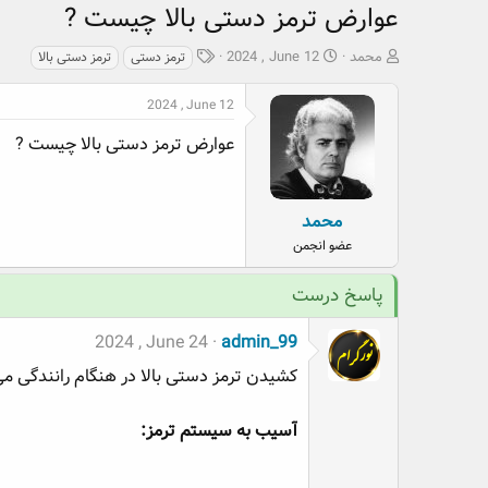
عوارض ترمز دستی بالا چیست ?
ش
ت
ب
محمد
2024 , June 12
ترمز دستی
ترمز دستی بالا
ر
ا
ر
و
ر
چ
2024 , June 12
ع
ی
س
ک
خ
پ
عوارض ترمز دستی بالا چیست ?
ن
ش
ه
ن
ر
ا
د
و
محمد
ه
ع
عضو انجمن
م
و
پاسخ درست
ض
و
ع
2024 , June 24
admin_99
کشیدن ترمز دستی بالا در هنگام رانندگی می
آسیب به سیستم ترمز: