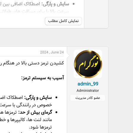
سایش و پارگی:
اصطکاک اضافی بین لنت
سرعت بالا یا برای مسافت های طولان
گرمای بیش از حد:
ترمزها هنگام اصطکا
نمایش کامل مطلب
و خطوط ترمز آسیب برساند. در موارد ش
ایجاد لعاب روی لنت های ترمز:
رانندگ
2024 , June 24
کشیدن ترمز دستی بالا در هنگام ر
آسیب به سیستم ترمز:
admin_99
Administrator
سایش و پارگی:
اصطکاک اضافی
عضو کادر مدیریت
خصوص در رانندگی با سرعت ب
گرمای بیش از حد:
ترمزها هنگ
مانند لنت ها، کالیپرها و خط
ترمزها شود.