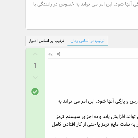
آنها شود. این امر می تواند به خصوص در رانندگی با
ایش یابد و به اجزای سیستم ترمز مانند لنت ها، کالیپرها
افتادن کامل ترمزها شود.
 شود. لعاب...
ترتیب بر اساس زمان
ترتیب بر اساس امتیاز
ر
#2
ا
1
ی
م
ر
ث
ا
ب
پ
ی
ت
ا
م
و پارگی آنها شود. این امر می تواند به
س
ن
خ
ف
تواند افزایش یابد و به اجزای سیستم ترمز
د
ی
ه نشت مایع ترمز یا حتی از کار افتادن کامل
ر
س