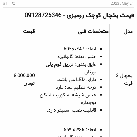
ن
ر
ا
#1
2023 , May 21
د
و
قیمت یخچال کوچک رومیزی - 09128725346​
ه
ع
م
و
مدل​
مشخصات فنی​
قیمت​
ض
و
ع
ابعاد: 47*57*60
جنس بدنه: گالوانیزه
عایق بندی: تزریق فوم پلی
یورتان
یخچال 3
8,000,000
دارای LED می باشد.
فوت
تومان
درجه تنظیم دما: دارد
جنس شیشه: سکوریت نشکن
دوجداره
قابلیت نصب استیکر دارد.
ابعاد: 86*55*55