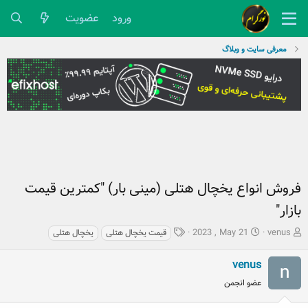
ورود
عضویت
معرفی سایت و وبلاگ
فروش انواع یخچال هتلی (مینی بار) "کمترین قیمت
بازار"
ش
ت
ب
2023 , May 21
venus
قیمت یخچال هتلی
یخچال هتلی
ر
ا
ر
و
ر
چ
venus
ع
ی
س
عضو انجمن
ک
خ
پ
ن
ش
ه