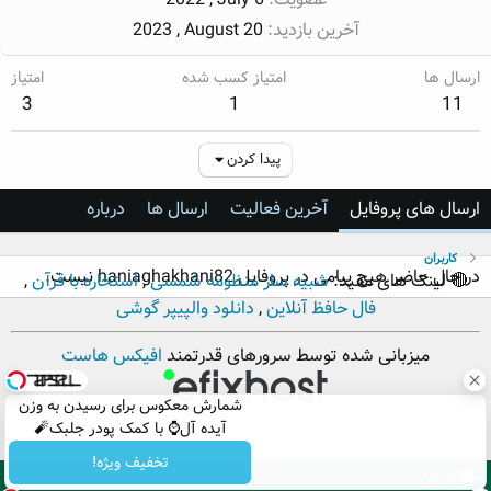
آخرین بازدید
2023 , August 20
ارسال ها
امتیاز کسب شده
امتیاز
3
1
11
پیدا کردن
ارسال های پروفایل
آخرین فعالیت
ارسال ها
درباره
کاربران
در حال حاضر هیچ پیامی در پروفایل haniaghakhani82 نیست.
🔴 لینک های مفید:
شبیه ساز منظومه شمسی
,
استخاره با قرآن
,
فال حافظ آنلاین
,
دانلود والپیپر گوشی
میزبانی شده توسط سرورهای قدرتمند
افیکس هاست
شمارش معکوس برای رسیدن به وزن
آیده آل⌚ با کمک پودر جلبک🧨
تخفیف ویژه!
فارسی