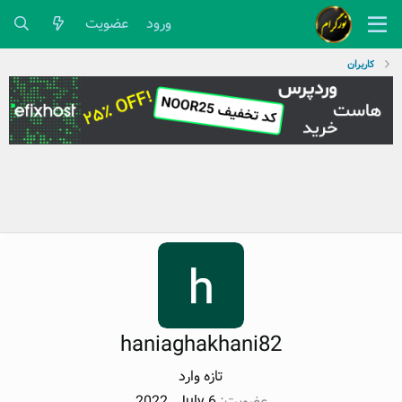
ورود
عضویت
کاربران
haniaghakhani82
تازه وارد
عضویت
2022 , July 6