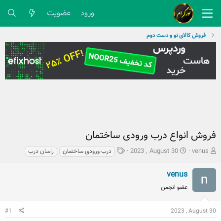
ورود
عضویت
فروش کالای نو و دست دوم
فروش انواع درب ورودی ساختمان
ش
ت
ب
2023 , August 30
venus
درب ورودی ساختمان
راسان درب
ر
ا
ر
و
ر
چ
venus
ع
ی
س
عضو انجمن
ک
خ
پ
ن
ش
ه
ن
ر
ا
#1
2023 , August 30
د
و