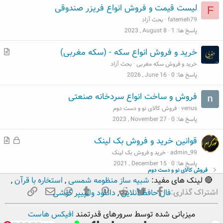
لیست قیمت و فروش انواع فریزر صندوقی
F
fatemeh79
بحث آزاد
پاسخ ها
1
2023 , August 8
م
خرید و فروش انواع سکه - (سکه مغربی)
ط
خرید و فروش سکه مغربی
بحث آزاد
ل
پاسخ ها
0
2026 , June 16
ب
فروش و ساخت انواع سردخانه صنعتی
venus
فروش کالای نو و دست دوم
پاسخ ها
0
2023 , November 27
ق
م
قوانین خرید و فروش بک لینک
ف
ط
admin_99
خرید و فروش بک لینک
ل
ل
پاسخ ها
0
2021 , December 15
فروش کالای نو و دست دوم
ش
ب
🔴 لینک های مفید:
شبیه ساز منظومه شمسی
,
استخاره با قرآن
,
د
فیسبوک
تویتر
Reddit
Pinterest
Tumblr
ایمیل
WhatsApp
لینک
اشتراک گذاری:
فال حافظ آنلاین
,
دانلود والپیپر گوشی
ه
میزبانی شده توسط سرورهای قدرتمند
افیکس هاست