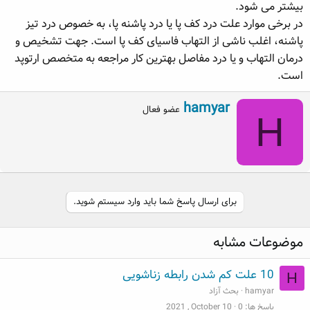
بیشتر می شود.
در برخی موارد علت درد کف پا یا درد پاشنه پا، به خصوص درد تیز
پاشنه، اغلب ناشی از التهاب فاسیای کف پا است. جهت تشخیص و
درمان التهاب و یا درد مفاصل بهترین کار مراجعه به متخصص ارتوپد
است.
W
hamyar
عضو فعال
H
r
i
t
t
e
n
b
برای ارسال پاسخ شما باید وارد سیستم شوید.
y
موضوعات مشابه
10 علت کم شدن رابطه زناشویی
H
hamyar
بحث آزاد
پاسخ ها
0
2021 , October 10