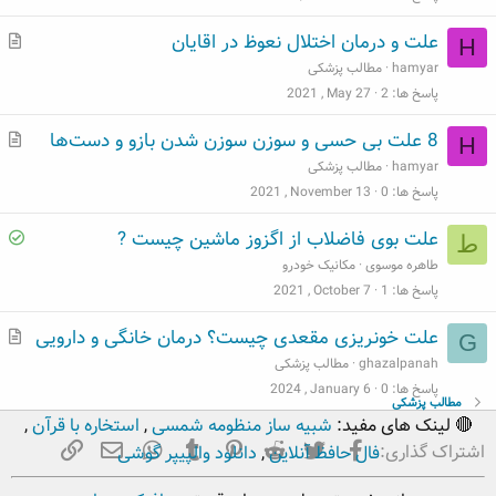
م
علت و درمان اختلال نعوظ در اقایان
H
ط
hamyar
مطالب پزشکی
ل
پاسخ ها
2
2021 , May 27
ب
م
8 علت بی حسی و سوزن سوزن شدن بازو و دست‌ها
H
ط
hamyar
مطالب پزشکی
ل
پاسخ ها
0
2021 , November 13
ب
S
علت بوی فاضلاب از اگزوز ماشین چیست ?
ط
o
طاهره موسوی
مکانیک خودرو
l
پاسخ ها
1
2021 , October 7
v
م
علت خونریزی مقعدی چیست؟ درمان خانگی و دارویی
G
e
ط
ghazalpanah
مطالب پزشکی
d
ل
پاسخ ها
0
2024 , January 6
مطالب پزشکی
ب
🔴 لینک های مفید:
شبیه ساز منظومه شمسی
,
استخاره با قرآن
,
فیسبوک
تویتر
Reddit
Pinterest
Tumblr
ایمیل
WhatsApp
لینک
اشتراک گذاری:
فال حافظ آنلاین
,
دانلود والپیپر گوشی