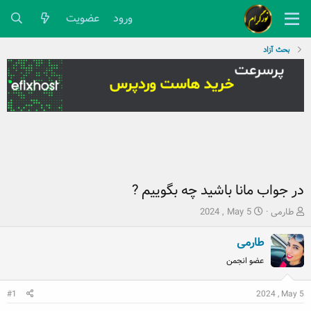
ورود
عضویت
بحث آزاد
در جواب مانا باشید چه بگوییم ?
ش
ت
طارمی
2024 , May 5
ر
ا
و
ر
طارمی
ع
ی
عضو انجمن
ک
خ
ن
ش
ن
2024 , May 5
ر
#1
د
و