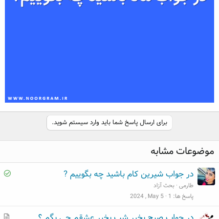
برای ارسال پاسخ شما باید وارد سیستم شوید.
موضوعات مشابه
S
در جواب شیرین کام باشید چه بگوییم ?
o
طارمی
بحث آزاد
l
پاسخ ها
1
2024 , May 5
v
م
در جواب صبح بخیر شب بخیر عشقم چی بگم ؟