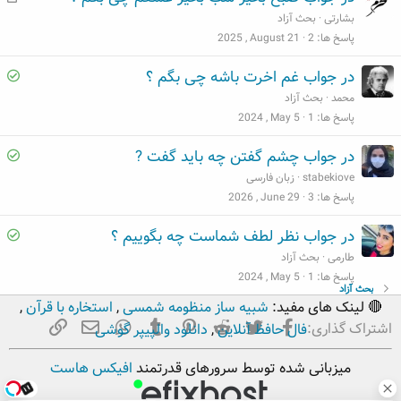
e
ط
بشارتی
بحث آزاد
d
ل
پاسخ ها
2
2025 , August 21
ب
S
در جواب غم اخرت باشه چی بگم ؟
o
محمد
بحث آزاد
l
پاسخ ها
1
2024 , May 5
v
S
در جواب چشم گفتن چه باید گفت ?
e
o
stabekiove
زبان فارسی
d
l
پاسخ ها
3
2026 , June 29
v
S
در جواب نظر لطف شماست چه بگوییم ؟
e
o
طارمی
بحث آزاد
d
l
پاسخ ها
1
2024 , May 5
بحث آزاد
v
🔴 لینک های مفید:
شبیه ساز منظومه شمسی
,
استخاره با قرآن
,
e
فیسبوک
تویتر
Reddit
Pinterest
Tumblr
ایمیل
WhatsApp
لینک
اشتراک گذاری:
فال حافظ آنلاین
,
دانلود والپیپر گوشی
d
میزبانی شده توسط سرورهای قدرتمند
افیکس هاست