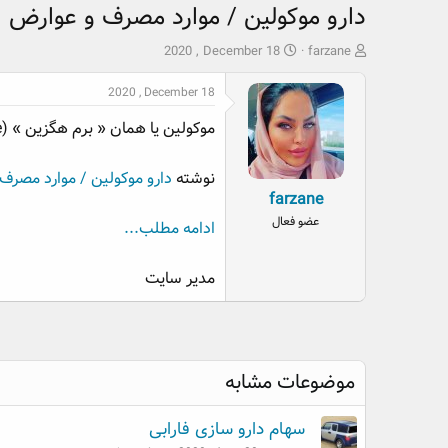
دارو موکولین / موارد مصرف و عوارض
ش
ت
2020 , December 18
farzane
ر
ا
و
ر
2020 , December 18
ع
ی
موکولین یا همان « برم هگزین » (Bromhexine) یک دارو خلط آور می‌باشد ،این دارو در مشکلات تنفسی افراد بزرگتر از 2 سال کاربرد دارد...
ک
خ
ن
ش
ن
ر
نوشته
دارو موکولین / موارد مصرف
د
و
farzane
ه
ع
عضو فعال
ادامه مطلب...
م
و
ض
مدیر سایت
و
ع
موضوعات مشابه
سهام دارو سازی فارابی