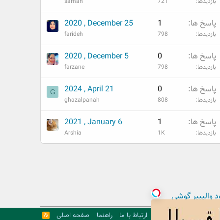
بازدیدها
721
saman
پاسخ ها
1
2020 , December 25
بازدیدها
798
farideh
پاسخ ها
0
2020 , December 5
بازدیدها
798
farzane
پاسخ ها
0
2024 , April 21
G
بازدیدها
808
ghazalpanah
پاسخ ها
1
2021 , January 6
بازدیدها
1K
Arshia
د والپیپر گوشی
ارتباط با ما
راهنما
صفحه اصلی
R