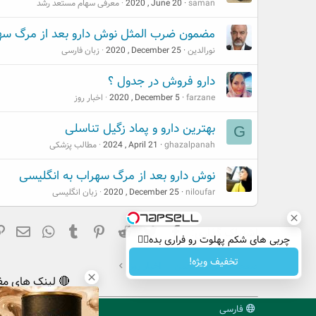
saman
2020 , June 20
معرفی سهام مستعد رشد
مضمون ضرب المثل نوش دارو بعد از مرگ سه
نورالدین
2020 , December 25
زبان فارسی
دارو فروش در جدول ؟
farzane
2020 , December 5
اخبار روز
بهترین دارو و پماد زگیل تناسلی
G
ghazalpanah
2024 , April 21
مطالب پزشکی
نوش دارو بعد از مرگ سهراب به انگلیسی
niloufar
2020 , December 25
زبان انگلیسی
فیسبوک
تویتر
Reddit
Pinterest
Tumblr
ایم
hatsApp
اشتراک گذاری:
چربی های شکم پهلوت رو فراری بده👌🏻
تخفیف ویژه!
صفحه اصلی
انجمن
اخبار روز
🔴 لینک های مف
فارسی