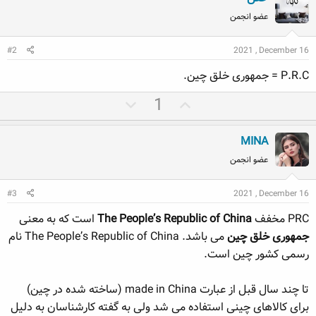
عضو انجمن
#2
2021 , December 16
P.R.C = جمهوری خلق چین.
ر
ر
1
ا
ا
ی
ی
MINA
م
م
عضو انجمن
ث
ن
ب
ف
#3
2021 , December 16
ت
ی
PRC مخفف
The People’s Republic of China
است که به معنی
جمهوری خلق چین
می باشد. The People’s Republic of China نام
رسمی کشور چین است.
تا چند سال قبل از عبارت made in China (ساخته شده در چین)
برای کالاهای چینی استفاده می شد ولی به گفته کارشناسان به دلیل