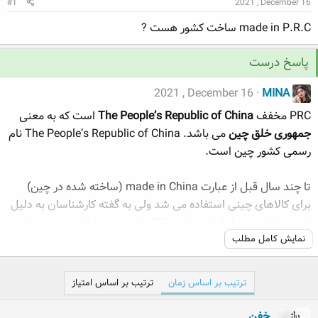
#1
2021 , December 16
ه
ع
م
made in P.R.C ساخت کشور هست ?
و
ض
پاسخ درست
و
ع
2021 , December 16
MINA
PRC مخفف
The People’s Republic of China
است که به معنی
جمهوری خلق چین
می باشد. The People’s Republic of China نام
رسمی کشور چین است.
تا چند سال قبل از عبارت made in China (ساخته شده در چین)
برای کالاهای چینی استفاده می شد ولی به گفته کارشناسان به دلیل
ذهنیتی که مردم از کیفیت پایین کالاهای چینی داشتند چینی ها به
نمایش کامل مطلب
این برند جدید رو آوردند.
ترتیب بر اساس زمان
ترتیب بر اساس امتیاز
خفن