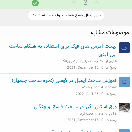
ر
ر
پ
2
ا
ا
ا
ی
ی
س
برای ارسال پاسخ شما باید وارد سیستم شوید.
م
م
خ
ث
ن
د
موضوعات مشابه
ب
ف
ر
ت
ی
س
لیست آدرس های فیک برای استفاده به هنگام ساخت
ف
ت
اپل آیدی
فالوور اینستاگرام
معرفی سایت و وبلاگ
پاسخ ها
0
2021 , December 12
آموزش ساخت ایمیل در گوشی (نحوه ساخت جیمیل)
D
dornaz
اینترنت و شبکه
پاسخ ها
0
2022 , April 28
ورق استیل نگیر در ساخت قاشق و چنگال
metallurgy12
بحث آزاد
پاسخ ها
0
2021 , December 15