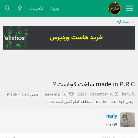
ورود
عضویت
بحث آزاد
made in P.R.C ساخت کجاست ?
ش
ت
ب
2021 , December 16
harly
made in p.r.c
made in p.r.c معنی
ر
ا
ر
made in p.r.c یعنی کجا
p.r.c مخفف کدام کشور است
و
ر
چ
ع
ی
س
harly
ک
خ
پ
ن
ش
تازه وارد
ه
ن
ر
ا
د
و