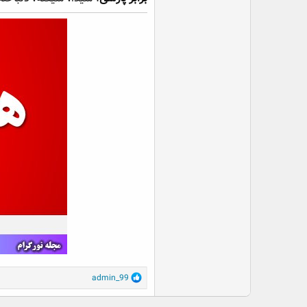
R
admin_99
e
a