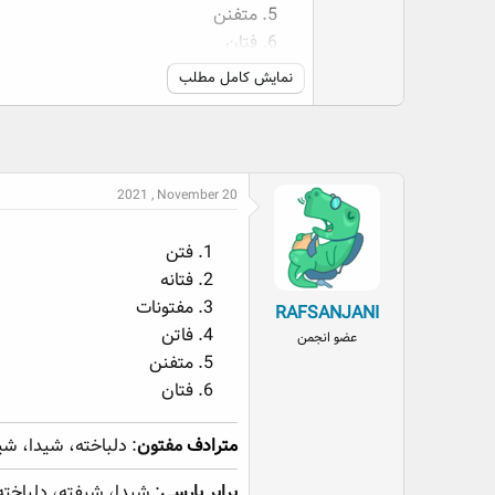
متفنن
فتان
نمایش کامل مطلب
مترادف مفتون
: دلباخته، شیدا، شیفته، عا
برابر پارسی
: شیدا، شیفته، دلباخته
2021 , November 20
فتن
فتانه
مفتونات
RAFSANJANI
فاتن
عضو انجمن
متفنن
فتان
مترادف
مفتون
: دلباخته، شیدا، ش
برابر پارسی
: شیدا، شیفته، دلباخته