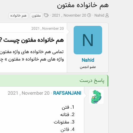
هم خانواده مفتون
ش
ت
ب
2021 , November 20
Nahid
مفتون
هم خانواده
ر
ا
ر
و
ر
چ
2021 , November 20
ع
ی
س
N
ک
خ
پ
هم خانواده مفتون چیست ?​
ن
ش
ه
ن
ر
ا
تمامی هم خانواده های واژه مفتون
د
و
واژه های هم خانواده « مفتون » چ
Nahid
ه
ع
عضو انجمن
م
و
پاسخ درست
ض
و
ع
2021 , November 20
RAFSANJANI
فتن
فتانه
مفتونات
فاتن