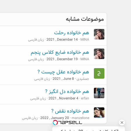
c
t
i
موضوعات مشابه
o
n
هم خانواده رحلت
s
:
MINA
2021 , December 14
زبان فارسی
هم خانواده ضایع کلاس پنجم
MINA
2021 , December 19
زبان فارسی
هم خانواده عقل چیست ?
جمشیدی
2021 , June 8
زبان فارسی
هم خانواده دل انگیز ?
erfan
2021 , November 4
زبان فارسی
هم خانواده نقض ?
manzelone
2022 , January 20
زبان فارسی