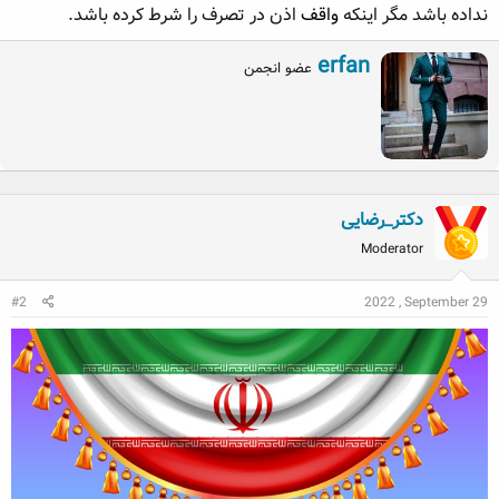
نداده باشد مگر اینکه
واقف
اذن در تصرف را شرط کرده باشد.
ه
ع
م
W
erfan
و
عضو انجمن
r
ض
i
و
t
ع
t
e
n
b
دکتر_رضایی
y
Moderator
#2
2022 , September 29