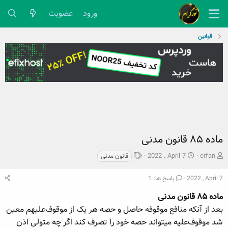
ورود
عضویت
قوانین
ماده ۸۵ قانون مدنی
ش
ت
ب
2022 , April 7
erfan
قانون مدنی
ر
ا
ر
و
ر
چ
2022 , April 7
پاسخ ها: 1
ع
ی
س
ک
ماده ۸۵ قانون مدنی
خ
پ
ن
ش
ه
بعد از آنکه منافع موقوفه حاصل و حصه هر یک از موقوف‌علیهم معین
ن
ر
ا
شد موقوف‌علیه میتواند حصه خود را تصرف کند اگر چه متولی ‌اذن
د
و