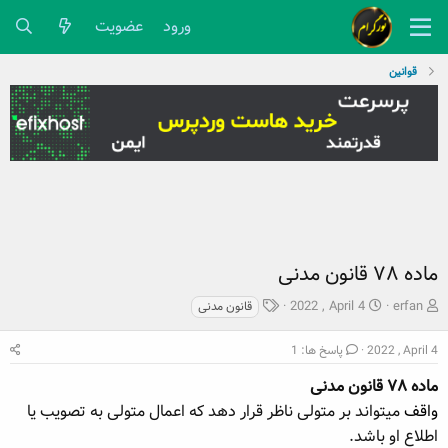
ورود
عضویت
قوانین
ماده ۷۸ قانون مدنی
ش
ت
ب
2022 , April 4
erfan
قانون مدنی
ر
ا
ر
و
ر
چ
2022 , April 4
پاسخ ها: 1
ع
ی
س
ک
ماده ۷۸ قانون مدنی
خ
پ
ن
ش
ه
واقف
میتواند بر متولی ناظر قرار دهد که اعمال متولی به تصویب یا
ن
ر
ا
اطلاع او باشد.
د
و