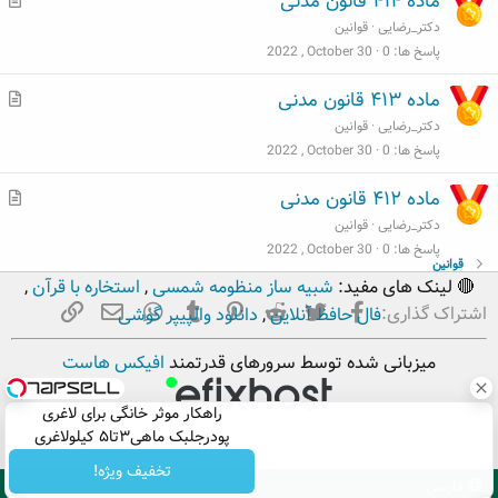
ماده ۴۱۴ قانون مدنی
ط
دکتر_رضایی
قوانین
ل
پاسخ ها
0
2022 , October 30
ب
م
ماده ۴۱۳ قانون مدنی
ط
دکتر_رضایی
قوانین
ل
پاسخ ها
0
2022 , October 30
ب
م
ماده ۴۱۲ قانون مدنی
ط
دکتر_رضایی
قوانین
ل
پاسخ ها
0
2022 , October 30
قوانین
ب
🔴 لینک های مفید:
شبیه ساز منظومه شمسی
,
استخاره با قرآن
,
فیسبوک
تویتر
Reddit
Pinterest
Tumblr
ایمیل
WhatsApp
لینک
اشتراک گذاری:
فال حافظ آنلاین
,
دانلود والپیپر گوشی
میزبانی شده توسط سرورهای قدرتمند
افیکس هاست
راهکار موثر خانگی برای لاغری
پودرجلبک ماهی۳تا۵ کیلولاغری
تخفیف ویژه!
فارسی