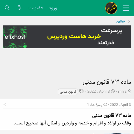
ورود
عضویت
قوانین
ماده ۷۳ قانون مدنی
ش
ت
ب
2022 , April 3
milra
قانون مدنی
ر
ا
ر
و
ر
چ
2022 , April 3
پاسخ ها: 1
ع
ی
س
ک
ماده ۷۳ قانون مدنی
خ
پ
ن
ش
ه
وقف بر اولاد و اقوام و خدمه و واردین و امثال آنها صحیح است.
ن
ر
ا
د
و