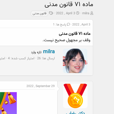
ماده ۷۱ قانون مدنی
ش
ت
ب
2022 , April 3
milra
قانون مدنی
ر
ا
ر
و
ر
چ
2022 , April 3
پاسخ ها: 1
ع
ی
س
ک
ماده ۷۱ قانون مدنی
خ
پ
ن
ش
ه
وقف بر مجهول صحیح نیست.
ن
ر
ا
د
و
W
milra
تازه وارد
ه
ع
r
ارسال ها
26
امتیاز کسب شده
4
امتیا
م
i
و
t
ض
t
و
e
ع
n
b
2022 , September 29
y
دکتر_رضایی