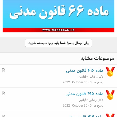
برای ارسال پاسخ شما باید وارد سیستم شوید.
موضوعات مشابه
م
ماده ۴۱۶ قانون مدنی
ط
دکتر_رضایی
قوانین
ل
پاسخ ها
0
2022 , October 30
ب
م
ماده ۴۱۵ قانون مدنی
ط
دکتر_رضایی
قوانین
ل
پاسخ ها
0
2022 , October 30
ب
م