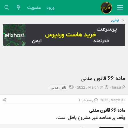
ورود
عضویت
قوانین
ماده ۶۶ قانون مدنی
ش
ت
ب
2022 , March 31
farazi
قانون مدنی
ر
ا
ر
و
ر
چ
2022 , March 31
پاسخ ها: 1
ع
ی
س
ک
ماده ۶۶ قانون مدنی
خ
پ
ن
ش
ه
وقف بر مقاصد غیر مشروع باطل است.
ن
ر
ا
د
و