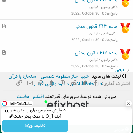
ماده ۴۱۴ قانون مدنی
ط
دکتر_رضایی
قوانین
ل
پاسخ ها
0
2022 , October 30
ب
م
ماده ۴۱۳ قانون مدنی
ط
دکتر_رضایی
قوانین
ل
پاسخ ها
0
2022 , October 30
ب
م
ماده ۴۱۲ قانون مدنی
ط
دکتر_رضایی
قوانین
ل
پاسخ ها
0
2022 , October 30
قوانین
ب
🔴 لینک های مفید:
شبیه ساز منظومه شمسی
,
استخاره با قرآن
,
فیسبوک
تویتر
Reddit
Pinterest
Tumblr
ایمیل
WhatsApp
لینک
اشتراک گذاری:
فال حافظ آنلاین
,
دانلود والپیپر گوشی
میزبانی شده توسط سرورهای قدرتمند
افیکس هاست
شمارش معکوس برای رسیدن به وزن
آیده آل⌚ با کمک پودر جلبک🧨
تخفیف ویژه!
فارسی