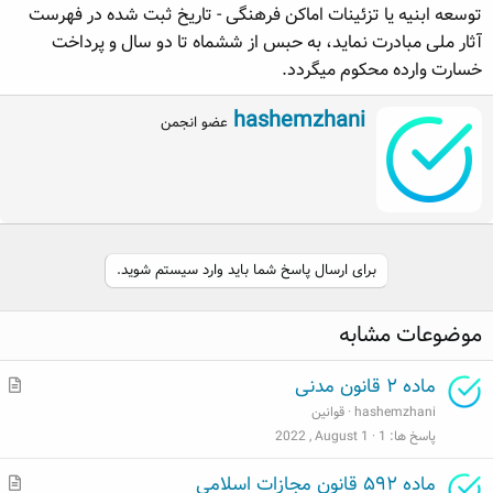
توسعه ابنیه یا تزئینات اماکن فرهنگی - تاریخ ثبت شده در فهرست
ه
ع
م
آثار ملی مبادرت نماید، به حبس از ششماه تا دو سال و پرداخت‌
و
خسارت وارده محکوم میگردد.
ض
و
W
hashemzhani
عضو انجمن
ع
r
i
t
t
e
n
b
برای ارسال پاسخ شما باید وارد سیستم شوید.
y
موضوعات مشابه
م
ماده ۲ قانون مدنی
ط
hashemzhani
قوانین
ل
پاسخ ها
1
2022 , August 1
ب
م
ماده ۵۹۲ قانون مجازات اسلامی