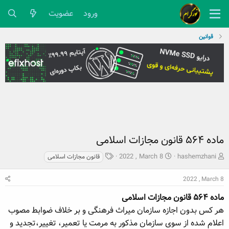
ورود
عضویت
قوانین
ماده ۵۶۴ قانون مجازات اسلامی
ش
ت
ب
2022 , March 8
hashemzhani
قانون مجازات اسلامی
ر
ا
ر
و
ر
چ
2022 , March 8
ع
ی
س
ک
ماده ۵۶۴ قانون مجازات اسلامی
خ
پ
ن
ش
ه
هر کس بدون اجازه سازمان میراث فرهنگی و بر خلاف ضوابط مصوب
ن
ر
ا
اعلام شده از سوی سازمان مذکور به مرمت یا تعمیر، تغییر،‌تجدید و
د
و