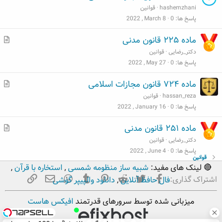
ط
hashemzhani
قوانین
ل
پاسخ ها
0
2022 , March 8
ب
م
ماده ۲۲۵ قانون مدنی
ط
دکتر_رضایی
قوانین
ل
پاسخ ها
0
2022 , May 27
ب
م
ماده ۷۲۴ قانون مجازات اسلامی
ط
hassan_reza
قوانین
ل
پاسخ ها
0
2022 , January 16
ب
م
ماده ۲۵۱ قانون مدنی
ط
دکتر_رضایی
قوانین
ل
پاسخ ها
0
2022 , June 4
قوانین
ب
🔴 لینک های مفید:
شبیه ساز منظومه شمسی
,
استخاره با قرآن
,
فیسبوک
تویتر
Reddit
Pinterest
Tumblr
ایمیل
WhatsApp
لینک
اشتراک گذاری:
فال حافظ آنلاین
,
دانلود والپیپر گوشی
میزبانی شده توسط سرورهای قدرتمند
افیکس هاست